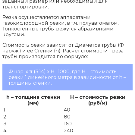
заданный размер или необходимый для
транспортировки.
Резка осуществляется аппаратами
газокислородной резки, в т.ч. полуавтоматом.
Тонкостенные трубы режутся абразивными
кругами.
Стоимость резки зависит от Диаметра трубы (Ф
наруж.) и её Стенки (h). Расчет стоимости 1 реза
трубы производится по формуле:
Ф нар. х π (3.14) х Н : 1000, где Н – стоимость
резки 1 линейного метра в зависимости от h –
толщины стенки.
h – толщина стенки
H – стоимость резки
(мм)
(руб/м)
1
40
2
80
3
160
4
240