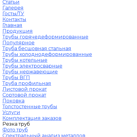
Статьи
Галерея
Госты/ТУ
Контакты
Главная
Продукция
Трубы горячедеформированные
Популярное
Труба бесшовная стальная
Трубы холоднодеформированные
Трубы котельные
Трубы электросварные
Трубы нержавеющие
Трубы ВГП
Труба профильная
Листовой прокат
Сортовой прокат
Поковка
Толстостенные трубы
Услуги
Комплектация заказов
Резка труб
Фото труб
Спектральный анализ металлов