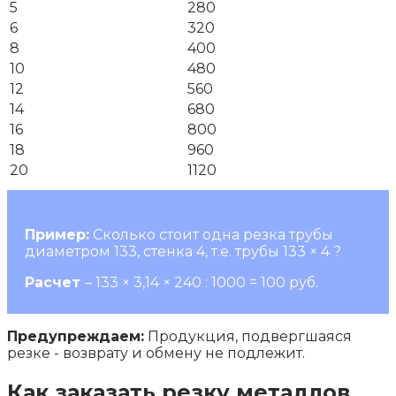
5
280
6
320
8
400
10
480
12
560
14
680
16
800
18
960
20
1120
Пример:
Сколько стоит одна резка трубы
диаметром 133, стенка 4, т.е. трубы 133 × 4 ?
Расчет
– 133 × 3,14 × 240 : 1000 = 100 руб.
Предупреждаем:
Продукция, подвергшаяся
резке - возврату и обмену не подлежит.
Как заказать резку металлов