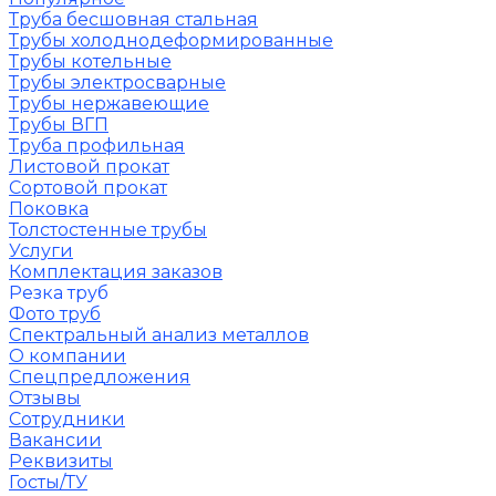
Труба бесшовная стальная
Трубы холоднодеформированные
Трубы котельные
Трубы электросварные
Трубы нержавеющие
Трубы ВГП
Труба профильная
Листовой прокат
Сортовой прокат
Поковка
Толстостенные трубы
Услуги
Комплектация заказов
Резка труб
Фото труб
Спектральный анализ металлов
О компании
Спецпредложения
Отзывы
Сотрудники
Вакансии
Реквизиты
Госты/ТУ