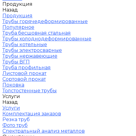
Продукция
Назад
Продукция
Трубы горячедеформированные
Популярное
Труба бесшовная стальная
Трубы холоднодеформированные
Трубы котельные
Трубы электросварные
Трубы нержавеющие
Трубы ВГП
Труба профильная
Листовой прокат
Сортовой прокат
Поковка
Толстостенные трубы
Услуги
Назад
Услуги
Комплектация заказов
Резка труб
Фото труб
Спектральный анализ металлов