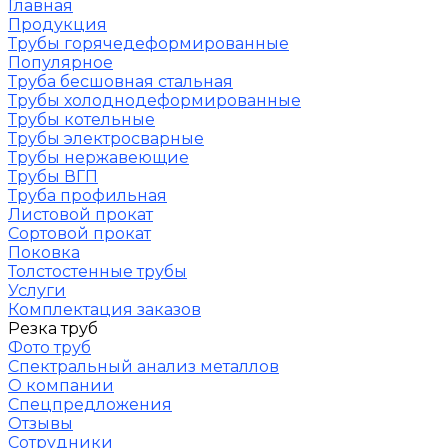
Главная
Продукция
Трубы горячедеформированные
Популярное
Труба бесшовная стальная
Трубы холоднодеформированные
Трубы котельные
Трубы электросварные
Трубы нержавеющие
Трубы ВГП
Труба профильная
Листовой прокат
Сортовой прокат
Поковка
Толстостенные трубы
Услуги
Комплектация заказов
Резка труб
Фото труб
Спектральный анализ металлов
О компании
Спецпредложения
Отзывы
Сотрудники