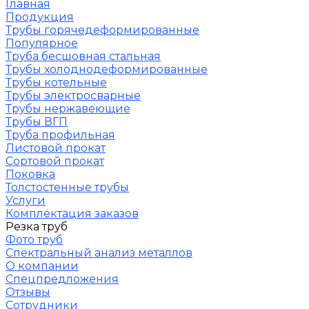
Главная
Продукция
Трубы горячедеформированные
Популярное
Труба бесшовная стальная
Трубы холоднодеформированные
Трубы котельные
Трубы электросварные
Трубы нержавеющие
Трубы ВГП
Труба профильная
Листовой прокат
Сортовой прокат
Поковка
Толстостенные трубы
Услуги
Комплектация заказов
Резка труб
Фото труб
Спектральный анализ металлов
О компании
Спецпредложения
Отзывы
Сотрудники