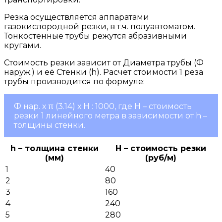
Резка осуществляется аппаратами
газокислородной резки, в т.ч. полуавтоматом.
Тонкостенные трубы режутся абразивными
кругами.
Стоимость резки зависит от Диаметра трубы (Ф
наруж.) и её Стенки (h). Расчет стоимости 1 реза
трубы производится по формуле:
Ф нар. х π (3.14) х Н : 1000, где Н – стоимость
резки 1 линейного метра в зависимости от h –
толщины стенки.
h – толщина стенки
H – стоимость резки
(мм)
(руб/м)
1
40
2
80
3
160
4
240
5
280