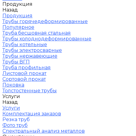
Продукция
Назад
Продукция
Трубы горячедеформированные
Популярное
Труба бесшовная стальная
Трубы холоднодеформированные
Трубы котельные
Трубы электросварные
Трубы нержавеющие
Трубы ВГП
Труба профильная
Листовой прокат
Сортовой прокат
Поковка
Толстостенные трубы
Услуги
Назад
Услуги
Комплектация заказов
Резка труб
Фото труб
Спектральный анализ металлов