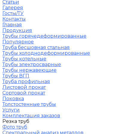
Статьи
Галерея
Госты/ТУ
Контакты
Главная
Продукция
Трубы горячедеформированные
Популярное
Труба бесшовная стальная
Трубы холоднодеформированные
Трубы котельные
Трубы электросварные
Трубы нержавеющие
Трубы ВГП
Труба профильная
Листовой прокат
Сортовой прокат
Поковка
Толстостенные трубы
Услуги
Комплектация заказов
Резка труб
Фото труб
Спектральный анализ металлов