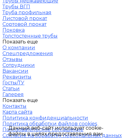
Трубы нержавеющие
Трубы ВГП
Труба профильная
Листовой прокат
Сортовой прокат
Поковка
Толстостенные трубы
Показать еще
О компании
Спецпредложения
Отзывы
Сотрудники
Вакансии
Реквизиты
Госты/ТУ
Статьи
Галерея
Показать еще
Контакты
Карта сайта
Политика конфиденциальности
Политика обработки файлов cookies
Данный веб-сайт использует cookie-
Пользовательское соглашение
файлы в целях предоставления вам
Согласие на обработку персональных данных