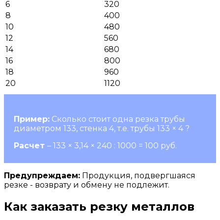
6
320
8
400
10
480
12
560
14
680
16
800
18
960
20
1120
Пример:
Сколько стоит одна резка трубы
диаметром 133, стенка 4, т.е. трубы 133 × 4 ?
Расчет
– 133 × 3,14 × 240 : 1000 = 100 руб.
Предупреждаем:
Продукция, подвергшаяся
резке - возврату и обмену не подлежит.
Как заказать резку металлов