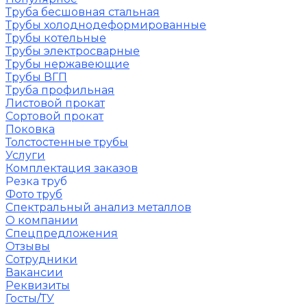
Труба бесшовная стальная
Трубы холоднодеформированные
Трубы котельные
Трубы электросварные
Трубы нержавеющие
Трубы ВГП
Труба профильная
Листовой прокат
Сортовой прокат
Поковка
Толстостенные трубы
Услуги
Комплектация заказов
Резка труб
Фото труб
Спектральный анализ металлов
О компании
Спецпредложения
Отзывы
Сотрудники
Вакансии
Реквизиты
Госты/ТУ