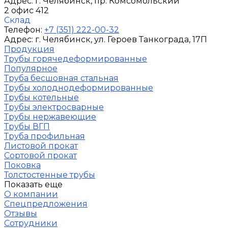
Адрес:
г. Челябинск
, пр. Комсомольский
2 офис 412
Склад
Телефон:
+7 (351) 222-00-32
Адрес:
г. Челябинск
, ул. Героев Танкограда, 17П
Продукция
Трубы горячедеформированные
Популярное
Труба бесшовная стальная
Трубы холоднодеформированные
Трубы котельные
Трубы электросварные
Трубы нержавеющие
Трубы ВГП
Труба профильная
Листовой прокат
Сортовой прокат
Поковка
Толстостенные трубы
Показать еще
О компании
Спецпредложения
Отзывы
Сотрудники