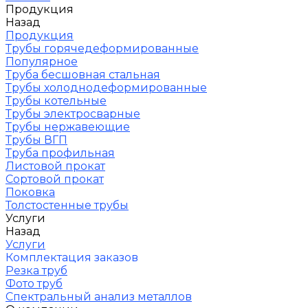
Продукция
Назад
Продукция
Трубы горячедеформированные
Популярное
Труба бесшовная стальная
Трубы холоднодеформированные
Трубы котельные
Трубы электросварные
Трубы нержавеющие
Трубы ВГП
Труба профильная
Листовой прокат
Сортовой прокат
Поковка
Толстостенные трубы
Услуги
Назад
Услуги
Комплектация заказов
Резка труб
Фото труб
Спектральный анализ металлов