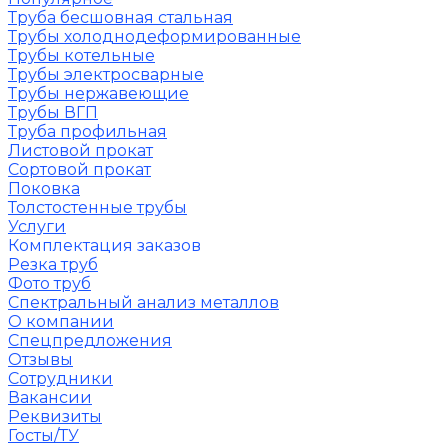
Труба бесшовная стальная
Трубы холоднодеформированные
Трубы котельные
Трубы электросварные
Трубы нержавеющие
Трубы ВГП
Труба профильная
Листовой прокат
Сортовой прокат
Поковка
Толстостенные трубы
Услуги
Комплектация заказов
Резка труб
Фото труб
Спектральный анализ металлов
О компании
Спецпредложения
Отзывы
Сотрудники
Вакансии
Реквизиты
Госты/ТУ