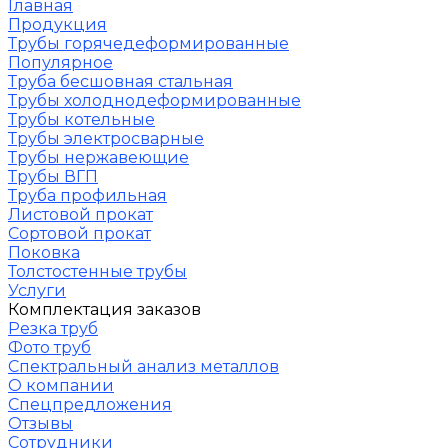
Главная
Продукция
Трубы горячедеформированные
Популярное
Труба бесшовная стальная
Трубы холоднодеформированные
Трубы котельные
Трубы электросварные
Трубы нержавеющие
Трубы ВГП
Труба профильная
Листовой прокат
Сортовой прокат
Поковка
Толстостенные трубы
Услуги
Комплектация заказов
Резка труб
Фото труб
Спектральный анализ металлов
О компании
Спецпредложения
Отзывы
Сотрудники