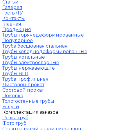
Статьи
Галерея
Госты/ТУ
Контакты
Главная
Продукция
Трубы горячедеформированные
Популярное
Труба бесшовная стальная
Трубы холоднодеформированные
Трубы котельные
Трубы электросварные
Трубы нержавеющие
Трубы ВГП
Труба профильная
Листовой прокат
Сортовой прокат
Поковка
Толстостенные трубы
Услуги
Комплектация заказов
Резка труб
Фото труб
Спектральный анализ металлов