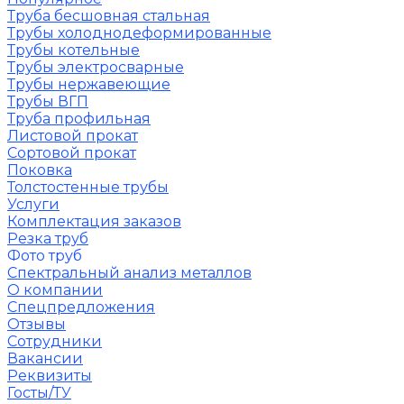
Труба бесшовная стальная
Трубы холоднодеформированные
Трубы котельные
Трубы электросварные
Трубы нержавеющие
Трубы ВГП
Труба профильная
Листовой прокат
Сортовой прокат
Поковка
Толстостенные трубы
Услуги
Комплектация заказов
Резка труб
Фото труб
Спектральный анализ металлов
О компании
Спецпредложения
Отзывы
Сотрудники
Вакансии
Реквизиты
Госты/ТУ