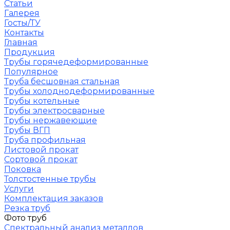
Статьи
Галерея
Госты/ТУ
Контакты
Главная
Продукция
Трубы горячедеформированные
Популярное
Труба бесшовная стальная
Трубы холоднодеформированные
Трубы котельные
Трубы электросварные
Трубы нержавеющие
Трубы ВГП
Труба профильная
Листовой прокат
Сортовой прокат
Поковка
Толстостенные трубы
Услуги
Комплектация заказов
Резка труб
Фото труб
Спектральный анализ металлов