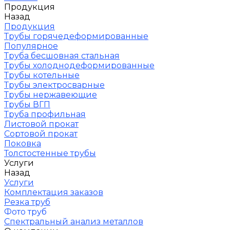
Продукция
Назад
Продукция
Трубы горячедеформированные
Популярное
Труба бесшовная стальная
Трубы холоднодеформированные
Трубы котельные
Трубы электросварные
Трубы нержавеющие
Трубы ВГП
Труба профильная
Листовой прокат
Сортовой прокат
Поковка
Толстостенные трубы
Услуги
Назад
Услуги
Комплектация заказов
Резка труб
Фото труб
Спектральный анализ металлов