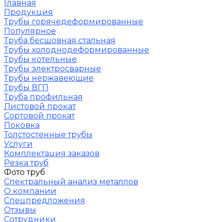
Главная
Продукция
Трубы горячедеформированные
Популярное
Труба бесшовная стальная
Трубы холоднодеформированные
Трубы котельные
Трубы электросварные
Трубы нержавеющие
Трубы ВГП
Труба профильная
Листовой прокат
Сортовой прокат
Поковка
Толстостенные трубы
Услуги
Комплектация заказов
Резка труб
Фото труб
Спектральный анализ металлов
О компании
Спецпредложения
Отзывы
Сотрудники