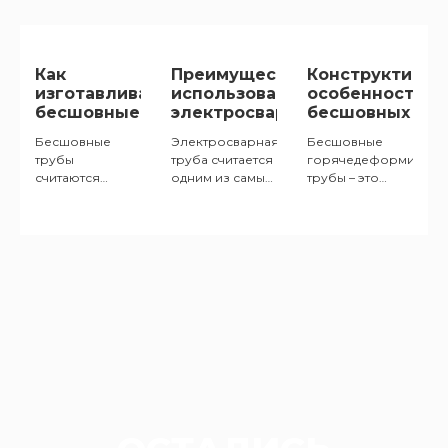
Как
Преимущества
Конструктивны
изготавливаются
использования
особенности
бесшовные
электросварных
бесшовных
трубы
труб
горячедеформ
Бесшовные
Электросварная
Бесшовные
труб
трубы
труба считается
горячедеформирова
считаются
одним из самых
трубы – это
наиболее
быстрых и
конструкция из
востребованной
надежных
сплошного
разновидностью
способов
металлопроката,
трубопроката...
транспортировки
лишенная
газов и
сварочного
Электросварная
стыка
труба считается
продольного
одним из самых
типа...
быстрых и
надежных
способов
транспортировки...