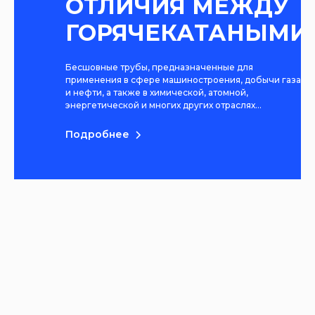
ОТЛИЧИЯ МЕЖДУ
ГОРЯЧЕКАТАНЫМИ
И
Бесшовные трубы, предназначенные для
ХОЛОДНОКАТАНЫ
применения в сфере машиностроения, добычи газа
и нефти, а также в химической, атомной,
ТРУБАМИ
энергетической и многих других отраслях...
Подробнее