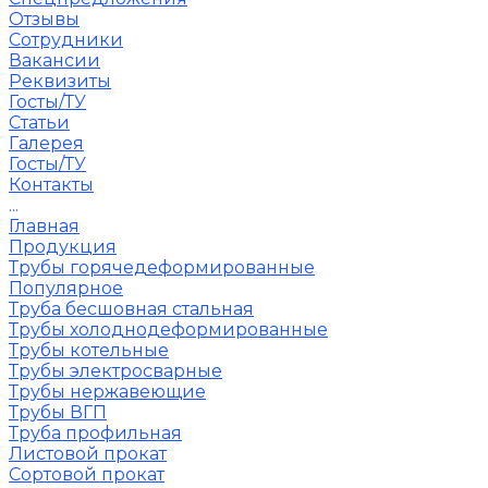
Отзывы
Сотрудники
Вакансии
Реквизиты
Госты/ТУ
Статьи
Галерея
Госты/ТУ
Контакты
...
Главная
Продукция
Трубы горячедеформированные
Популярное
Труба бесшовная стальная
Трубы холоднодеформированные
Трубы котельные
Трубы электросварные
Трубы нержавеющие
Трубы ВГП
Труба профильная
Листовой прокат
Сортовой прокат