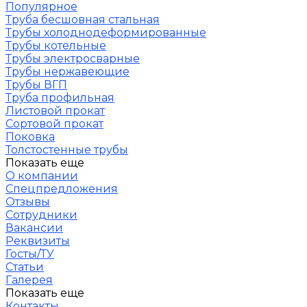
Популярное
Труба бесшовная стальная
Трубы холоднодеформированные
Трубы котельные
Трубы электросварные
Трубы нержавеющие
Трубы ВГП
Труба профильная
Листовой прокат
Сортовой прокат
Поковка
Толстостенные трубы
Показать еще
О компании
Спецпредложения
Отзывы
Сотрудники
Вакансии
Реквизиты
Госты/ТУ
Статьи
Галерея
Показать еще
Контакты