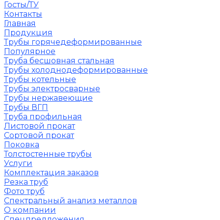
Госты/ТУ
Контакты
Главная
Продукция
Трубы горячедеформированные
Популярное
Труба бесшовная стальная
Трубы холоднодеформированные
Трубы котельные
Трубы электросварные
Трубы нержавеющие
Трубы ВГП
Труба профильная
Листовой прокат
Сортовой прокат
Поковка
Толстостенные трубы
Услуги
Комплектация заказов
Резка труб
Фото труб
Спектральный анализ металлов
О компании
Спецпредложения