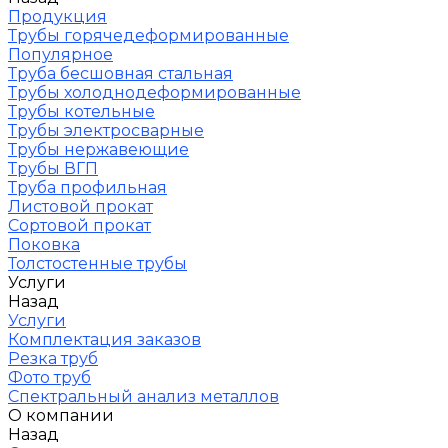
Продукция
Трубы горячедеформированные
Популярное
Труба бесшовная стальная
Трубы холоднодеформированные
Трубы котельные
Трубы электросварные
Трубы нержавеющие
Трубы ВГП
Труба профильная
Листовой прокат
Сортовой прокат
Поковка
Толстостенные трубы
Услуги
Назад
Услуги
Комплектация заказов
Резка труб
Фото труб
Спектральный анализ металлов
О компании
Назад