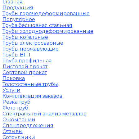
Главная
Продукция
Трубы горячедеформированные
Популярное
Труба бесшовная стальная
Трубы холоднодеформированные
Трубы котельные
Трубы электросварные
Трубы нержавеющие
Трубы ВГП
Труба профильная
Листовой прокат
Сортовой прокат
Поковка
Толстостенные трубы
Услуги
Комплектация заказов
Резка труб
Фото труб
Спектральный анализ металлов
О компании
Спецпредложения
Отзывы
Сотрудники