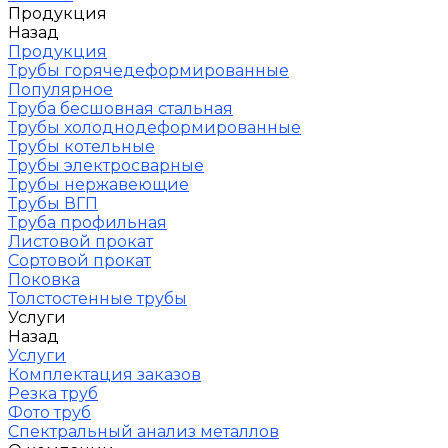
Продукция
Назад
Продукция
Трубы горячедеформированные
Популярное
Труба бесшовная стальная
Трубы холоднодеформированные
Трубы котельные
Трубы электросварные
Трубы нержавеющие
Трубы ВГП
Труба профильная
Листовой прокат
Сортовой прокат
Поковка
Толстостенные трубы
Услуги
Назад
Услуги
Комплектация заказов
Резка труб
Фото труб
Спектральный анализ металлов