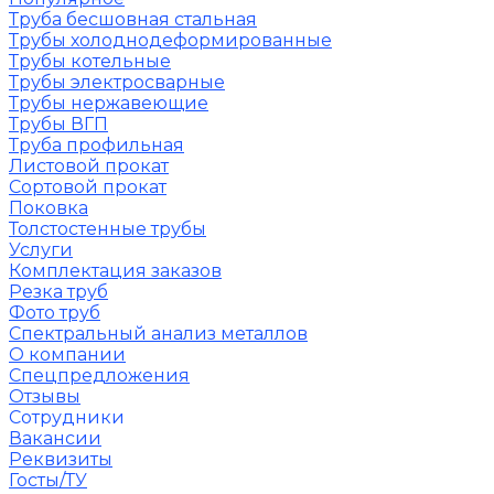
Труба бесшовная стальная
Трубы холоднодеформированные
Трубы котельные
Трубы электросварные
Трубы нержавеющие
Трубы ВГП
Труба профильная
Листовой прокат
Сортовой прокат
Поковка
Толстостенные трубы
Услуги
Комплектация заказов
Резка труб
Фото труб
Спектральный анализ металлов
О компании
Спецпредложения
Отзывы
Сотрудники
Вакансии
Реквизиты
Госты/ТУ