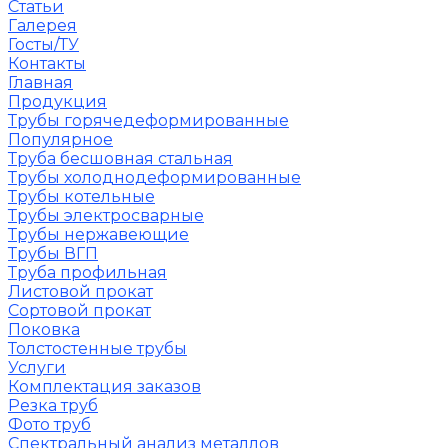
Статьи
Галерея
Госты/ТУ
Контакты
Главная
Продукция
Трубы горячедеформированные
Популярное
Труба бесшовная стальная
Трубы холоднодеформированные
Трубы котельные
Трубы электросварные
Трубы нержавеющие
Трубы ВГП
Труба профильная
Листовой прокат
Сортовой прокат
Поковка
Толстостенные трубы
Услуги
Комплектация заказов
Резка труб
Фото труб
Спектральный анализ металлов