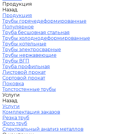
Продукция
Назад
Продукция
Трубы горячедеформированные
Популярное
Труба бесшовная стальная
Трубы холоднодеформированные
Трубы котельные
Трубы электросварные
Трубы нержавеющие
Трубы ВГП
Труба профильная
Листовой прокат
Сортовой прокат
Поковка
Толстостенные трубы
Услуги
Назад
Услуги
Комплектация заказов
Резка труб
Фото труб
Спектральный анализ металлов