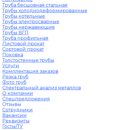
Труба бесшовная стальная
Трубы холоднодеформированные
Трубы котельные
Трубы электросварные
Трубы нержавеющие
Трубы ВГП
Труба профильная
Листовой прокат
Сортовой прокат
Поковка
Толстостенные трубы
Услуги
Комплектация заказов
Резка труб
Фото труб
Спектральный анализ металлов
О компании
Спецпредложения
Отзывы
Сотрудники
Вакансии
Реквизиты
Госты/ТУ