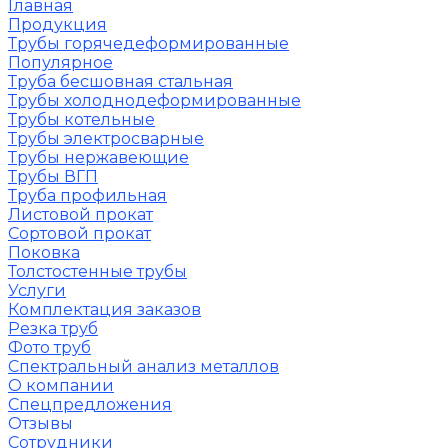
Главная
Продукция
Трубы горячедеформированные
Популярное
Труба бесшовная стальная
Трубы холоднодеформированные
Трубы котельные
Трубы электросварные
Трубы нержавеющие
Трубы ВГП
Труба профильная
Листовой прокат
Сортовой прокат
Поковка
Толстостенные трубы
Услуги
Комплектация заказов
Резка труб
Фото труб
Спектральный анализ металлов
О компании
Спецпредложения
Отзывы
Сотрудники