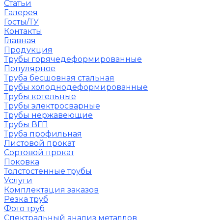
Статьи
Галерея
Госты/ТУ
Контакты
Главная
Продукция
Трубы горячедеформированные
Популярное
Труба бесшовная стальная
Трубы холоднодеформированные
Трубы котельные
Трубы электросварные
Трубы нержавеющие
Трубы ВГП
Труба профильная
Листовой прокат
Сортовой прокат
Поковка
Толстостенные трубы
Услуги
Комплектация заказов
Резка труб
Фото труб
Спектральный анализ металлов