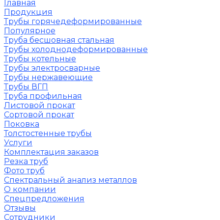
Главная
Продукция
Трубы горячедеформированные
Популярное
Труба бесшовная стальная
Трубы холоднодеформированные
Трубы котельные
Трубы электросварные
Трубы нержавеющие
Трубы ВГП
Труба профильная
Листовой прокат
Сортовой прокат
Поковка
Толстостенные трубы
Услуги
Комплектация заказов
Резка труб
Фото труб
Спектральный анализ металлов
О компании
Спецпредложения
Отзывы
Сотрудники