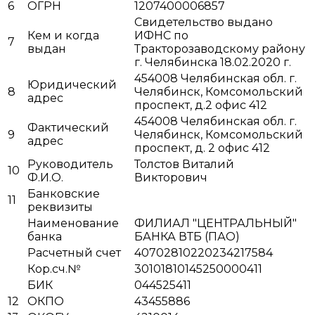
6
ОГРН
1207400006857
Свидетельство выдано
Кем и когда
ИФНС по
7
выдан
Тракторозаводскому району
г. Челябинска 18.02.2020 г.
454008 Челябинская обл. г.
Юридический
8
Челябинск, Комсомольский
адрес
проспект, д.2 офис 412
454008 Челябинская обл. г.
Фактический
9
Челябинск, Комсомольский
адрес
проспект, д. 2 офис 412
Руководитель
Толстов Виталий
10
Ф.И.О.
Викторович
Банковские
11
реквизиты
Наименование
ФИЛИАЛ "ЦЕНТРАЛЬНЫЙ"
банка
БАНКА ВТБ (ПАО)
Расчетный счет
40702810220234217584
Кор.сч.№
30101810145250000411
БИК
044525411
12
ОКПО
43455886