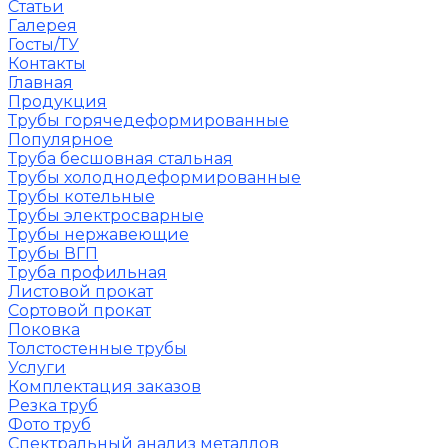
Статьи
Галерея
Госты/ТУ
Контакты
Главная
Продукция
Трубы горячедеформированные
Популярное
Труба бесшовная стальная
Трубы холоднодеформированные
Трубы котельные
Трубы электросварные
Трубы нержавеющие
Трубы ВГП
Труба профильная
Листовой прокат
Сортовой прокат
Поковка
Толстостенные трубы
Услуги
Комплектация заказов
Резка труб
Фото труб
Спектральный анализ металлов