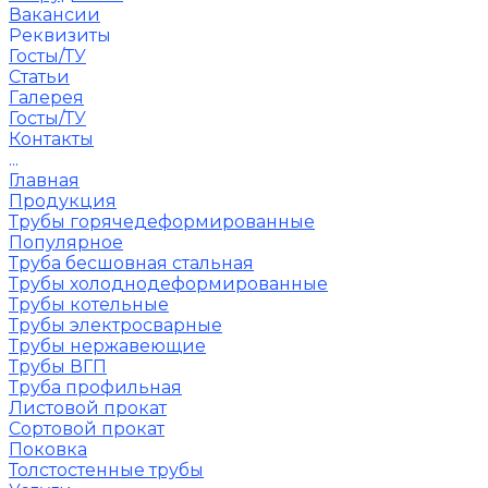
Вакансии
Реквизиты
Госты/ТУ
Статьи
Галерея
Госты/ТУ
Контакты
...
Главная
Продукция
Трубы горячедеформированные
Популярное
Труба бесшовная стальная
Трубы холоднодеформированные
Трубы котельные
Трубы электросварные
Трубы нержавеющие
Трубы ВГП
Труба профильная
Листовой прокат
Сортовой прокат
Поковка
Толстостенные трубы