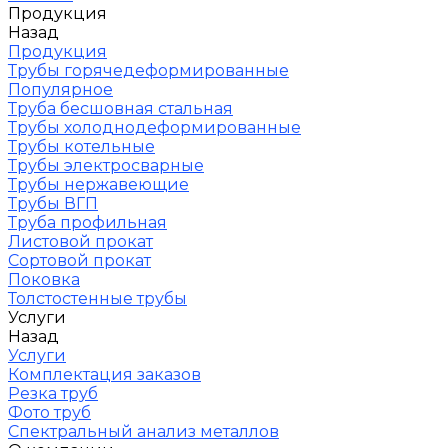
Продукция
Назад
Продукция
Трубы горячедеформированные
Популярное
Труба бесшовная стальная
Трубы холоднодеформированные
Трубы котельные
Трубы электросварные
Трубы нержавеющие
Трубы ВГП
Труба профильная
Листовой прокат
Сортовой прокат
Поковка
Толстостенные трубы
Услуги
Назад
Услуги
Комплектация заказов
Резка труб
Фото труб
Спектральный анализ металлов