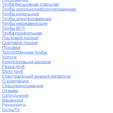
Труба бесшовная стальная
Трубы холоднодеформированные
Трубы котельные
Трубы электросварные
Трубы нержавеющие
Трубы ВГП
Труба профильная
Листовой прокат
Сортовой прокат
Поковка
Толстостенные трубы
Услуги
Комплектация заказов
Резка труб
Фото труб
Спектральный анализ металлов
О компании
Спецпредложения
Отзывы
Сотрудники
Вакансии
Реквизиты
Госты/ТУ