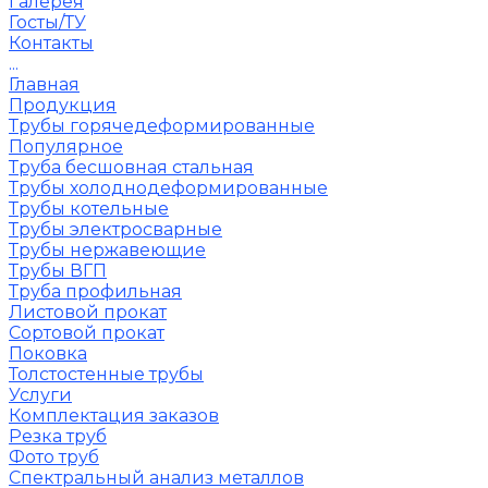
Галерея
Госты/ТУ
Контакты
...
Главная
Продукция
Трубы горячедеформированные
Популярное
Труба бесшовная стальная
Трубы холоднодеформированные
Трубы котельные
Трубы электросварные
Трубы нержавеющие
Трубы ВГП
Труба профильная
Листовой прокат
Сортовой прокат
Поковка
Толстостенные трубы
Услуги
Комплектация заказов
Резка труб
Фото труб
Спектральный анализ металлов