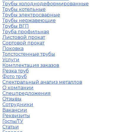
Трубы холоднодеформированные
Трубы котельные
Трубы электросварные
Трубы нержавеющие
Трубы ВГП
Труба профильная
Листовой прокат
Сортовой прокат
Поковка
Толстостенные трубы
Услуги
Комплектация заказов
Резка труб
Фото труб
Спектральный анализ металлов
О компании
Спецпредложения
Отзывы
Сотрудники
Вакансии
Реквизиты
Госты/ТУ
Статьи