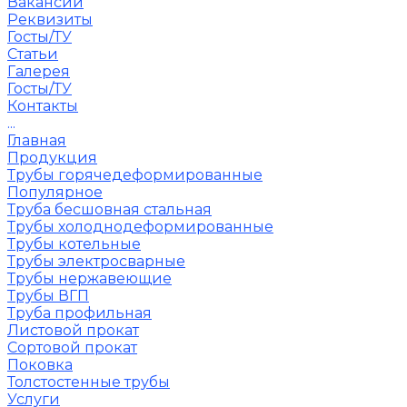
Вакансии
Реквизиты
Госты/ТУ
Статьи
Галерея
Госты/ТУ
Контакты
...
Главная
Продукция
Трубы горячедеформированные
Популярное
Труба бесшовная стальная
Трубы холоднодеформированные
Трубы котельные
Трубы электросварные
Трубы нержавеющие
Трубы ВГП
Труба профильная
Листовой прокат
Сортовой прокат
Поковка
Толстостенные трубы
Услуги