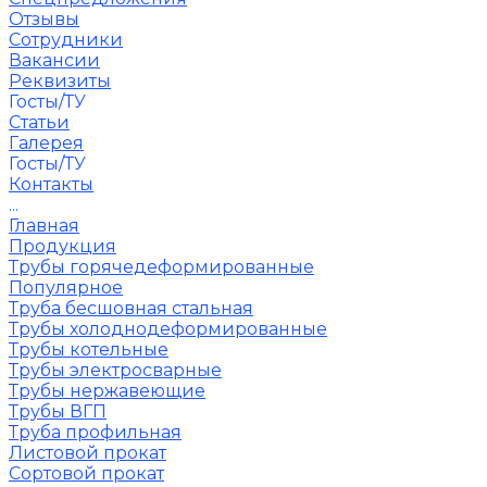
Отзывы
Сотрудники
Вакансии
Реквизиты
Госты/ТУ
Статьи
Галерея
Госты/ТУ
Контакты
...
Главная
Продукция
Трубы горячедеформированные
Популярное
Труба бесшовная стальная
Трубы холоднодеформированные
Трубы котельные
Трубы электросварные
Трубы нержавеющие
Трубы ВГП
Труба профильная
Листовой прокат
Сортовой прокат