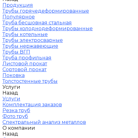
Продукция
Трубы горячедеформированные
Популярное
Труба бесшовная стальная
Трубы холоднодеформированные
Трубы котельные
Трубы электросварные
Трубы нержавеющие
Трубы ВГП
Труба профильная
Листовой прокат
Сортовой прокат
Поковка
Толстостенные трубы
Услуги
Назад
Услуги
Комплектация заказов
Резка труб
Фото труб
Спектральный анализ металлов
О компании
Назад