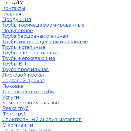
Госты/ТУ
Контакты
Главная
Продукция
Трубы горячедеформированные
Популярное
Труба бесшовная стальная
Трубы холоднодеформированные
Трубы котельные
Трубы электросварные
Трубы нержавеющие
Трубы ВГП
Труба профильная
Листовой прокат
Сортовой прокат
Поковка
Толстостенные трубы
Услуги
Комплектация заказов
Резка труб
Фото труб
Спектральный анализ металлов
О компании
Спецпредложения