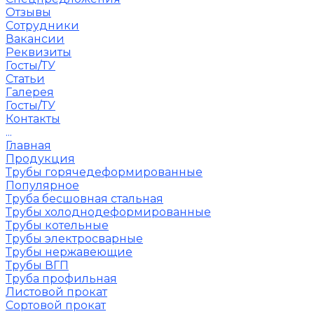
Отзывы
Сотрудники
Вакансии
Реквизиты
Госты/ТУ
Статьи
Галерея
Госты/ТУ
Контакты
...
Главная
Продукция
Трубы горячедеформированные
Популярное
Труба бесшовная стальная
Трубы холоднодеформированные
Трубы котельные
Трубы электросварные
Трубы нержавеющие
Трубы ВГП
Труба профильная
Листовой прокат
Сортовой прокат