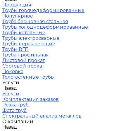
Продукция
Трубы горячедеформированные
Популярное
Труба бесшовная стальная
Трубы холоднодеформированные
Трубы котельные
Трубы электросварные
Трубы нержавеющие
Трубы ВГП
Труба профильная
Листовой прокат
Сортовой прокат
Поковка
Толстостенные трубы
Услуги
Назад
Услуги
Комплектация заказов
Резка труб
Фото труб
Спектральный анализ металлов
О компании
Назад