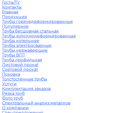
Госты/ТУ
Контакты
Главная
Продукция
Трубы горячедеформированные
Популярное
Труба бесшовная стальная
Трубы холоднодеформированные
Трубы котельные
Трубы электросварные
Трубы нержавеющие
Трубы ВГП
Труба профильная
Листовой прокат
Сортовой прокат
Поковка
Толстостенные трубы
Услуги
Комплектация заказов
Резка труб
Фото труб
Спектральный анализ металлов
О компании
Спецпредложения