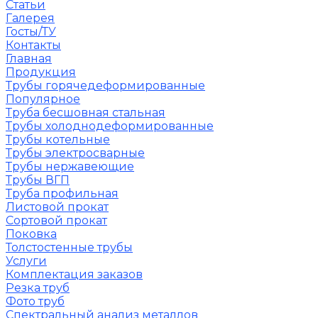
Статьи
Галерея
Госты/ТУ
Контакты
Главная
Продукция
Трубы горячедеформированные
Популярное
Труба бесшовная стальная
Трубы холоднодеформированные
Трубы котельные
Трубы электросварные
Трубы нержавеющие
Трубы ВГП
Труба профильная
Листовой прокат
Сортовой прокат
Поковка
Толстостенные трубы
Услуги
Комплектация заказов
Резка труб
Фото труб
Спектральный анализ металлов