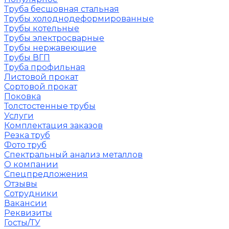
Труба бесшовная стальная
Трубы холоднодеформированные
Трубы котельные
Трубы электросварные
Трубы нержавеющие
Трубы ВГП
Труба профильная
Листовой прокат
Сортовой прокат
Поковка
Толстостенные трубы
Услуги
Комплектация заказов
Резка труб
Фото труб
Спектральный анализ металлов
О компании
Спецпредложения
Отзывы
Сотрудники
Вакансии
Реквизиты
Госты/ТУ