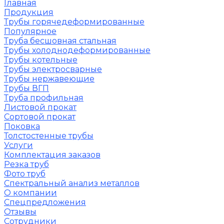
Главная
Продукция
Трубы горячедеформированные
Популярное
Труба бесшовная стальная
Трубы холоднодеформированные
Трубы котельные
Трубы электросварные
Трубы нержавеющие
Трубы ВГП
Труба профильная
Листовой прокат
Сортовой прокат
Поковка
Толстостенные трубы
Услуги
Комплектация заказов
Резка труб
Фото труб
Спектральный анализ металлов
О компании
Спецпредложения
Отзывы
Сотрудники