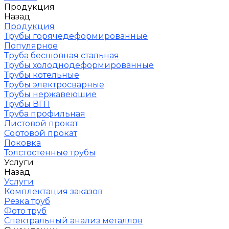
Продукция
Назад
Продукция
Трубы горячедеформированные
Популярное
Труба бесшовная стальная
Трубы холоднодеформированные
Трубы котельные
Трубы электросварные
Трубы нержавеющие
Трубы ВГП
Труба профильная
Листовой прокат
Сортовой прокат
Поковка
Толстостенные трубы
Услуги
Назад
Услуги
Комплектация заказов
Резка труб
Фото труб
Спектральный анализ металлов