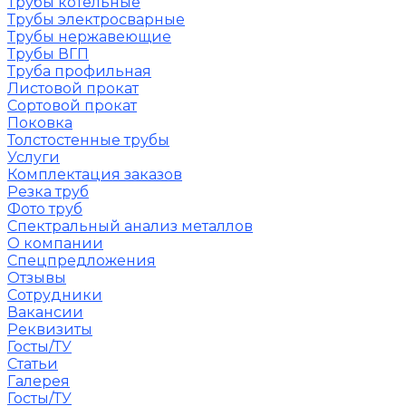
Трубы котельные
Трубы электросварные
Трубы нержавеющие
Трубы ВГП
Труба профильная
Листовой прокат
Сортовой прокат
Поковка
Толстостенные трубы
Услуги
Комплектация заказов
Резка труб
Фото труб
Спектральный анализ металлов
О компании
Спецпредложения
Отзывы
Сотрудники
Вакансии
Реквизиты
Госты/ТУ
Статьи
Галерея
Госты/ТУ