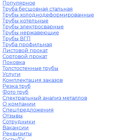
Популярное
Труба бесшовная стальная
Трубы холоднодеформированные
Трубы котельные
Трубы электросварные
Трубы нержавеющие
Трубы ВГП
Труба профильная
Листовой прокат
Сортовой прокат
Поковка
Толстостенные трубы
Услуги
Комплектация заказов
Резка труб
Фото труб
Спектральный анализ металлов
О компании
Спецпредложения
Отзывы
Сотрудники
Вакансии
Реквизиты
Госты/ТУ