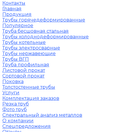
Контакты
Главная
Продукция
Трубы горячедеформированные
Популярное
Труба бесшовная стальная
Трубы холоднодеформированные
Трубы котельные
Трубы электросварные
Трубы нержавеющие
Трубы ВГП
Труба профильная
Листовой прокат
Сортовой прокат
Поковка
Толстостенные трубы
Услуги
Комплектация заказов
Резка труб
Фото труб
Спектральный анализ металлов
О компании
Спецпредложения
Отзывы