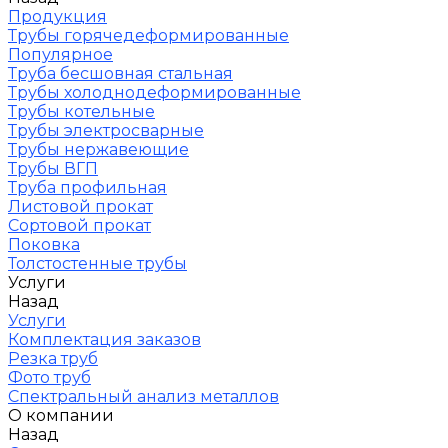
Продукция
Трубы горячедеформированные
Популярное
Труба бесшовная стальная
Трубы холоднодеформированные
Трубы котельные
Трубы электросварные
Трубы нержавеющие
Трубы ВГП
Труба профильная
Листовой прокат
Сортовой прокат
Поковка
Толстостенные трубы
Услуги
Назад
Услуги
Комплектация заказов
Резка труб
Фото труб
Спектральный анализ металлов
О компании
Назад