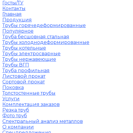
Госты/ТУ
Контакты
Главная
Продукция
Трубы горячедеформированные
Популярное
Труба бесшовная стальная
Трубы холоднодеформированные
Трубы котельные
Трубы электросварные
Трубы нержавеющие
Трубы ВГП
Труба профильная
Листовой прокат
Сортовой прокат
Поковка
Толстостенные трубы
Услуги
Комплектация заказов
Резка труб
Фото труб
Спектральный анализ металлов
О компании
Спецпредложения