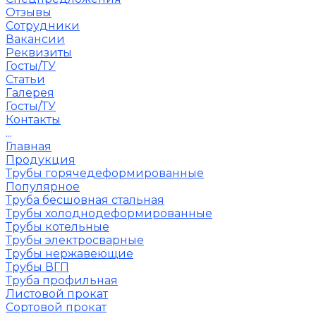
Отзывы
Сотрудники
Вакансии
Реквизиты
Госты/ТУ
Статьи
Галерея
Госты/ТУ
Контакты
...
Главная
Продукция
Трубы горячедеформированные
Популярное
Труба бесшовная стальная
Трубы холоднодеформированные
Трубы котельные
Трубы электросварные
Трубы нержавеющие
Трубы ВГП
Труба профильная
Листовой прокат
Сортовой прокат