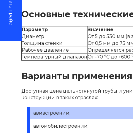
Скачать прайс
Основные технические
Параметр
Значение
Диаметр
От 5 до 530 мм (в
Толщина стенки
От 0,5 мм до 75 м
Рабочее давление
Определяется рас
Температурный диапазон
От -70 °С до +600 
Варианты применения
Доступная цена цельнотянутой трубы и ун
конструкции в таких отраслях:
авиастроении;
автомобилестроении;