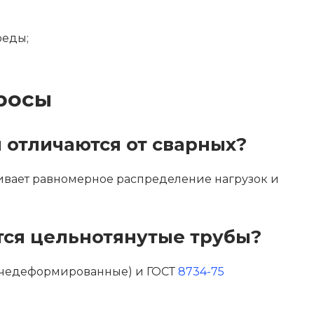
реды;
росы
 отличаются от сварных?
чивает равномерное распределение нагрузок и
тся цельнотянутые трубы?
чедеформированные) и ГОСТ
8734-75