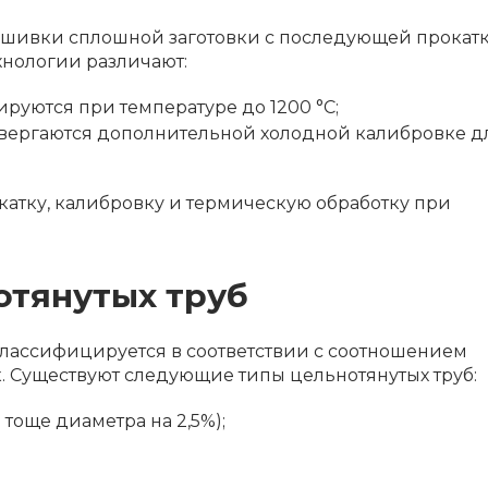
ошивки сплошной заготовки с последующей прокатк
ехнологии различают:
уются при температуре до 1200 °С;
ергаются дополнительной холодной калибровке д
катку, калибровку и термическую обработку при
отянутых труб
классифицируется в соответствии с соотношением
. Существуют следующие типы цельнотянутых труб:
тоще диаметра на 2,5%);