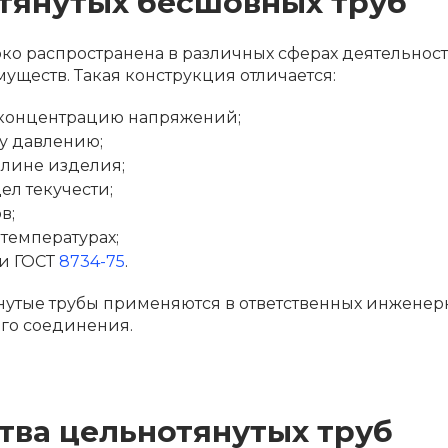
тянутых бесшовных труб
о распространена в различных сферах деятельнос
ществ. Такая конструкция отличается:
 концентрацию напряжений;
у давлению;
длине изделия;
ел текучести;
в;
температурах;
и ГОСТ
8734-75
.
нутые трубы применяются в ответственных инженер
ого соединения.
тва цельнотянутых труб