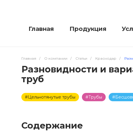
Главная
Продукция
Усл
Главная
/
О компании
/
Статьи
/
Краснодар
/
Раз
Разновидности и вар
труб
#Цельнотянутые трубы
#Трубы
#Бесшов
Содержание