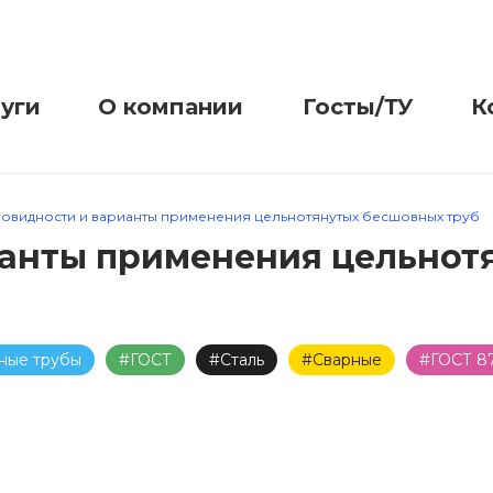
уги
О компании
Госты/ТУ
К
новидности и варианты применения цельнотянутых бесшовных труб
ианты применения цельнот
ные трубы
#ГОСТ
#Сталь
#Сварные
#ГОСТ 8