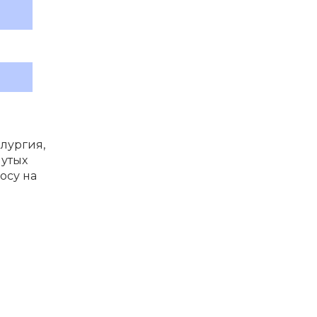
лургия,
нутых
осу на