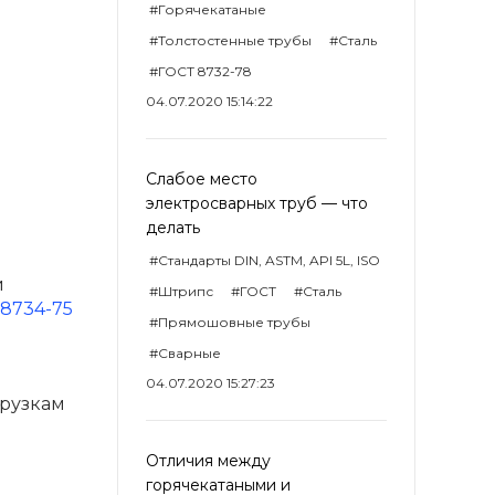
#Горячекатаные
#Толстостенные трубы
#Сталь
#ГОСТ 8732-78
04.07.2020 15:14:22
Слабое место
электросварных труб — что
делать
#Стандарты DIN, ASTM, API 5L, ISO
й
#Штрипс
#ГОСТ
#Сталь
 8734-75
#Прямошовные трубы
#Сварные
04.07.2020 15:27:23
грузкам
Отличия между
горячекатаными и