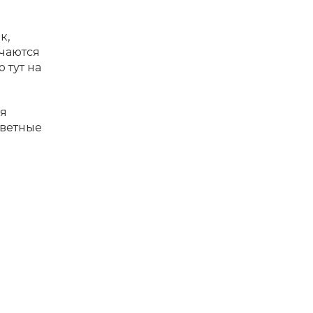
к,
ичаются
 тут на
ля
цветные