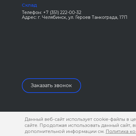
Склад
Телефон:
+7 (351) 222-00-32
Адрес:
г. Челябинск
, ул. Героев Танкограда, 17П
Заказать звонок
Данный веб-сайт использует cookie-файлы в ц
© 2026 ООО «Труба 74», Все права защищены
сайте. Продолжая использовать данный сайт, 
дополнительной информации см.
Политика к