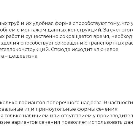
 труб и их удобная форма способствуют тому, что 
облем с монтажом данных конструкций. За счет этог
ых работ и существенно сокращается время, необхо
зделия способствует сокращению транспортных ра
еталлоконструкций. Отсюда исходит ключевое
а – дешевизна.
колько вариантов поперечного надреза. В частности,
, овальные или прямоугольные формы сечения.
я только наличием или отсутствием у производите
азие вариантов сечения позволяет использовать да