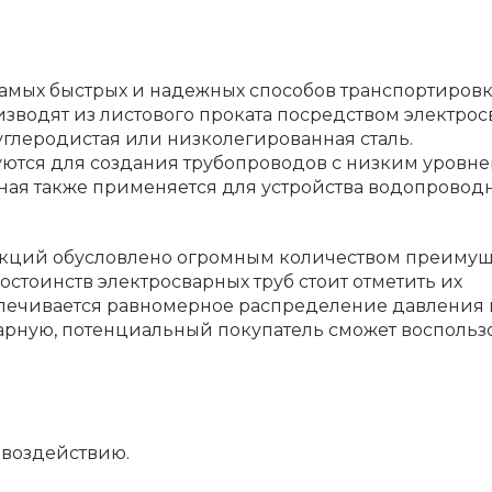
самых быстрых и надежных способов транспортировк
зводят из листового проката посредством электрос
углеродистая или низколегированная сталь.
уются для создания трубопроводов с низким уровн
ная также применяется для устройства водопровод
кций обусловлено огромным количеством преимущ
стоинств электросварных труб стоит отметить их
спечивается равномерное распределение давления 
варную, потенциальный покупатель сможет воспольз
 воздействию.