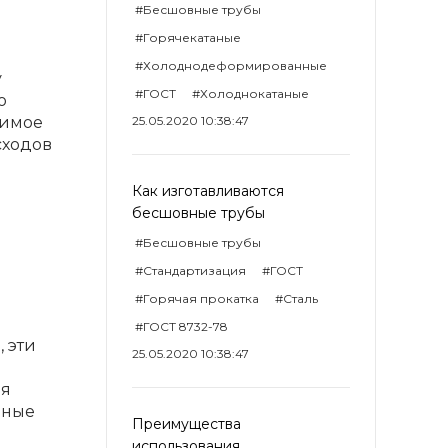
#Бесшовные трубы
#Горячекатаные
#Холоднодеформированные
у
#ГОСТ
#Холоднокатаные
о
димое
25.05.2020 10:38:47
сходов
Как изготавливаются
бесшовные трубы
#Бесшовные трубы
#Стандартизация
#ГОСТ
#Горячая прокатка
#Сталь
#ГОСТ 8732-78
 эти
25.05.2020 10:38:47
ля
нные
Преимущества
использования