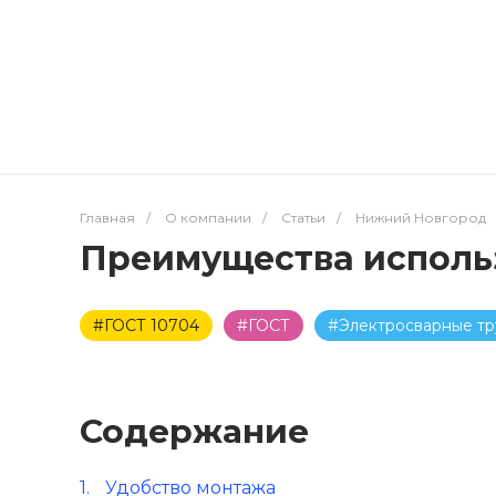
Главная
/
О компании
/
Статьи
/
Нижний Новгород
Преимущества исполь
#ГОСТ 10704
#ГОСТ
#Электросварные т
Содержание
Удобство монтажа