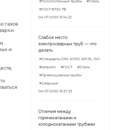
#Толстостенные трубы
#Сталь
#ГОСТ 8732-78
04.07.2020 15:14:22
и газов
варки.
Слабое место
ем
электросварных труб — что
ных и
делать
#Стандарты DIN, ASTM, API 5L, ISO
#Штрипс
#ГОСТ
#Сталь
еств,
#Прямошовные трубы
по
#Сварные
оваться
04.07.2020 15:27:23
Отличия между
горячекатаными и
холоднокатаными трубами