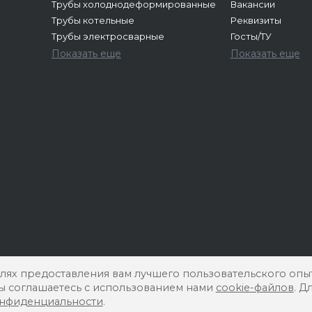
Трубы холоднодеформированные
Вакансии
Трубы котельные
Реквизиты
Трубы электросварные
Госты/ТУ
Показать еще
Показать еще
елях предоставления вам лучшего пользовательского опы
вы соглашаетесь с использованием нами
cookie-файлов
. Д
онфиденциальности
.