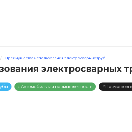
/
Преимущества использования электросварных труб
зования электросварных т
рубы
#Автомобильная промышленность
#Прямошовн