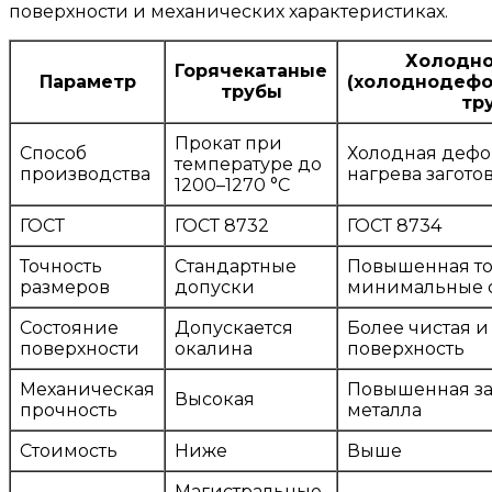
поверхности и механических характеристиках.
Холодно
Горячекатаные
Параметр
(холоднодефо
трубы
тр
Прокат при
Способ
Холодная дефо
температуре до
производства
нагрева загото
1200–1270 °С
ГОСТ
ГОСТ 8732
ГОСТ 8734
Точность
Стандартные
Повышенная то
размеров
допуски
минимальные 
Состояние
Допускается
Более чистая и
поверхности
окалина
поверхность
Механическая
Повышенная за
Высокая
прочность
металла
Стоимость
Ниже
Выше
Магистральные