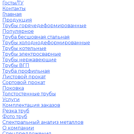
Госты/ТУ
Контакты
Главная
Продукция
Трубы горячедеформированные
Популярное
Труба бесшовная стальная
Трубы холоднодеформированные
Трубы котельные
Трубы электросварные
Трубы нержавеющие
Трубы ВГП
Труба профильная
Листовой прокат
Сортовой прокат
Поковка
Толстостенные трубы
Услуги
Комплектация заказов
Резка труб
Фото труб
Спектральный анализ металлов
О компании
Спецпредложения