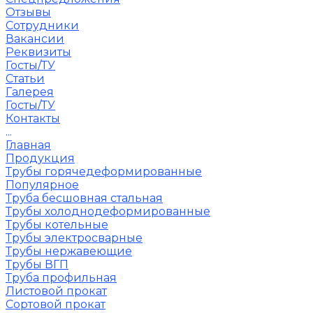
Отзывы
Сотрудники
Вакансии
Реквизиты
Госты/ТУ
Статьи
Галерея
Госты/ТУ
Контакты
...
Главная
Продукция
Трубы горячедеформированные
Популярное
Труба бесшовная стальная
Трубы холоднодеформированные
Трубы котельные
Трубы электросварные
Трубы нержавеющие
Трубы ВГП
Труба профильная
Листовой прокат
Сортовой прокат