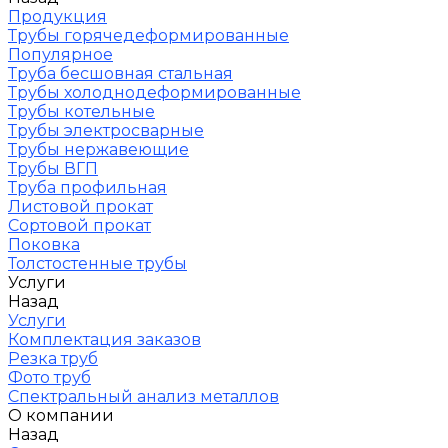
Продукция
Трубы горячедеформированные
Популярное
Труба бесшовная стальная
Трубы холоднодеформированные
Трубы котельные
Трубы электросварные
Трубы нержавеющие
Трубы ВГП
Труба профильная
Листовой прокат
Сортовой прокат
Поковка
Толстостенные трубы
Услуги
Назад
Услуги
Комплектация заказов
Резка труб
Фото труб
Спектральный анализ металлов
О компании
Назад