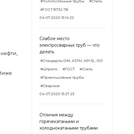
#Толстостенные трубы
#Сталь
#ГОСТ 8732-78
04.07.2020 15:14:22
Слабое место
электросварных труб — что
делать
 нефти,
#Стандарты DIN, ASTM, API 5L, ISO
#Штрипс
#ГОСТ
#Сталь
 Ниже
#Прямошовные трубы
#Сварные
04.07.2020 15:27:23
я
Отличия между
горячекатаными и
холоднокатаными трубами