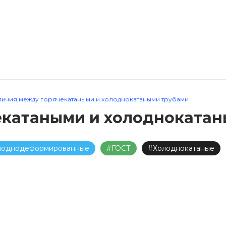
личия между горячекатаными и холоднокатаными трубами
екатаными и холодноката
лоднодеформированные
#ГОСТ
#Холоднокатаные