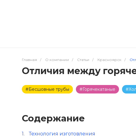
Главная
/
О компании
/
Статьи
/
Красноярск
/
От
Отличия между горяч
#Бесшовные трубы
#Горячекатаные
#Хо
Содержание
Технология изготовления