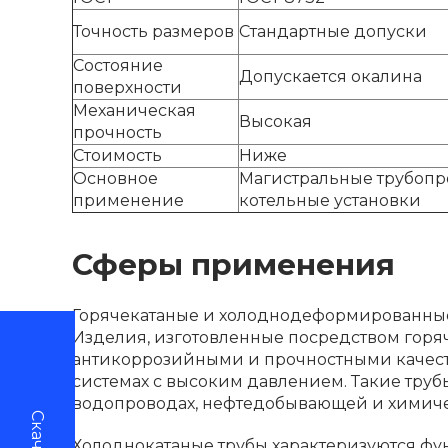
Точность размеров
Стандартные допуски
Состояние
Допускается окалина
поверхности
Механическая
Высокая
прочность
Стоимость
Ниже
Основное
Магистральные трубопр
применение
котельные установки
Сферы применения
Горячекатаные и холоднодеформированные
Изделия, изготовленные посредством горя
антикоррозийными и прочностными качеств
системах с высоким давлением. Такие труб
водопроводах, нефтедобывающей и химич
Холоднокатаные трубы характеризуются фу