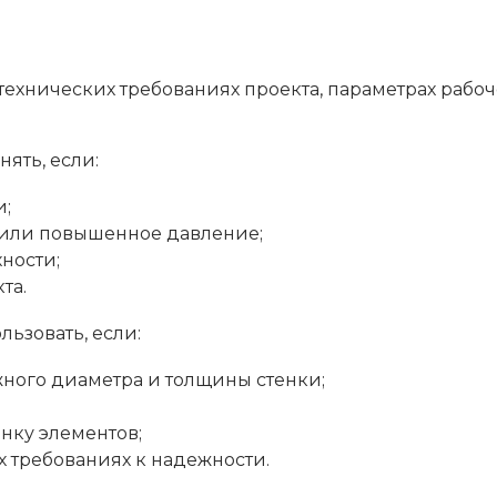
технических требованиях проекта, параметрах рабо
ять, если:
и;
 или повышенное давление;
ности;
та.
ьзовать, если:
ного диаметра и толщины стенки;
нку элементов;
 требованиях к надежности.