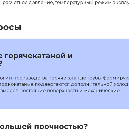
и, расчетное давление, температурный режим экспл
росы
е горячекатаной и
?
логии производства. Горячекатаные трубы формирую
холоднокатаные подвергаются дополнительной холо
азмеров, состояние поверхности и механические
 большей прочностью?