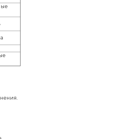
ные
ь
ла
ые
нения.
е