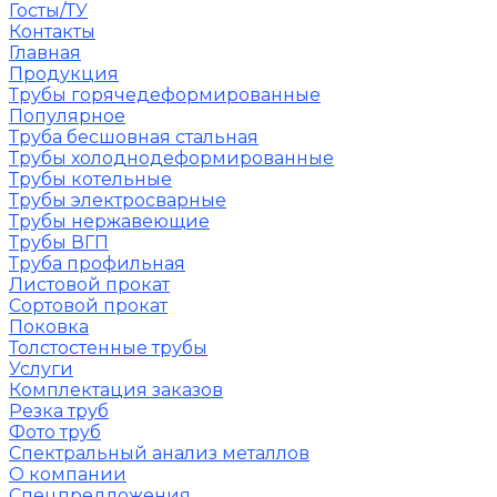
Госты/ТУ
Контакты
Главная
Продукция
Трубы горячедеформированные
Популярное
Труба бесшовная стальная
Трубы холоднодеформированные
Трубы котельные
Трубы электросварные
Трубы нержавеющие
Трубы ВГП
Труба профильная
Листовой прокат
Сортовой прокат
Поковка
Толстостенные трубы
Услуги
Комплектация заказов
Резка труб
Фото труб
Спектральный анализ металлов
О компании
Спецпредложения