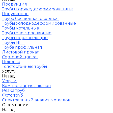
Продукция
Трубы горячедеформированные
Популярное
Труба бесшовная стальная
Трубы холоднодеформированные
Трубы котельные
Трубы электросварные
Трубы нержавеющие
Трубы ВГП
Труба профильная
Листовой прокат
Сортовой прокат
Поковка
Толстостенные трубы
Услуги
Назад
Услуги
Комплектация заказов
Резка труб
Фото труб
Спектральный анализ металлов
О компании
Назад