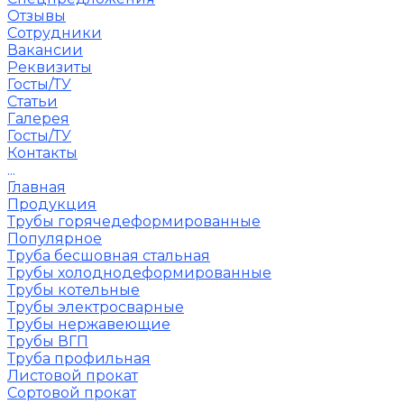
Отзывы
Сотрудники
Вакансии
Реквизиты
Госты/ТУ
Статьи
Галерея
Госты/ТУ
Контакты
...
Главная
Продукция
Трубы горячедеформированные
Популярное
Труба бесшовная стальная
Трубы холоднодеформированные
Трубы котельные
Трубы электросварные
Трубы нержавеющие
Трубы ВГП
Труба профильная
Листовой прокат
Сортовой прокат