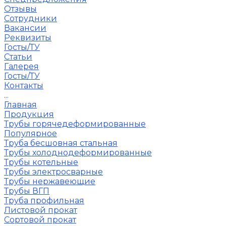
Отзывы
Сотрудники
Вакансии
Реквизиты
Госты/ТУ
Статьи
Галерея
Госты/ТУ
Контакты
...
Главная
Продукция
Трубы горячедеформированные
Популярное
Труба бесшовная стальная
Трубы холоднодеформированные
Трубы котельные
Трубы электросварные
Трубы нержавеющие
Трубы ВГП
Труба профильная
Листовой прокат
Сортовой прокат