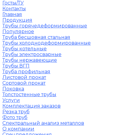
Госты/ТУ
Контакты
Главная
Продукция
Трубы горячедеформированные
Популярное
Труба бесшовная стальная
Трубы холоднодеформированные
Трубы котельные
Трубы электросварные
Трубы нержавеющие
Трубы ВГП
Труба профильная
Листовой прокат
Сортовой прокат
Поковка
Толстостенные трубы
Услуги
Комплектация заказов
Резка труб
Фото труб
Спектральный анализ металлов
О компании
Спецпредложения