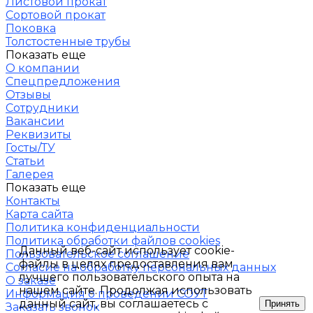
Листовой прокат
Сортовой прокат
Поковка
Толстостенные трубы
Показать еще
О компании
Спецпредложения
Отзывы
Сотрудники
Вакансии
Реквизиты
Госты/ТУ
Статьи
Галерея
Показать еще
Контакты
Карта сайта
Политика конфиденциальности
Политика обработки файлов cookies
Данный веб-сайт использует cookie-
Пользовательское соглашение
файлы в целях предоставления вам
Согласие на обработку персональных данных
лучшего пользовательского опыта на
О заказе
нашем сайте. Продолжая использовать
Информация о проведении СОУТ
данный сайт, вы соглашаетесь с
Принять
Заказать звонок