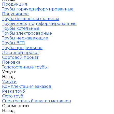
Продукция
Трубы горячедеформированные
Популярное
Труба бесшовная стальная
Трубы холоднодеформированные
Трубы котельные
Трубы электросварные
Трубы нержавеющие
Трубы ВГП
Труба профильная
Листовой прокат
Сортовой прокат
Поковка
Толстостенные трубы
Услуги
Назад
Услуги
Комплектация заказов
Резка труб
Фото труб
Спектральный анализ металлов
О компании
Назад