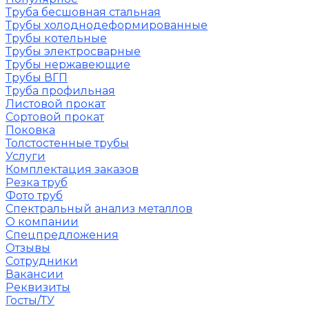
Труба бесшовная стальная
Трубы холоднодеформированные
Трубы котельные
Трубы электросварные
Трубы нержавеющие
Трубы ВГП
Труба профильная
Листовой прокат
Сортовой прокат
Поковка
Толстостенные трубы
Услуги
Комплектация заказов
Резка труб
Фото труб
Спектральный анализ металлов
О компании
Спецпредложения
Отзывы
Сотрудники
Вакансии
Реквизиты
Госты/ТУ