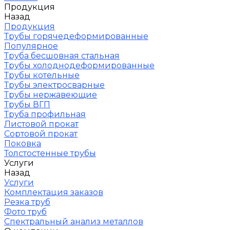
Продукция
Назад
Продукция
Трубы горячедеформированные
Популярное
Труба бесшовная стальная
Трубы холоднодеформированные
Трубы котельные
Трубы электросварные
Трубы нержавеющие
Трубы ВГП
Труба профильная
Листовой прокат
Сортовой прокат
Поковка
Толстостенные трубы
Услуги
Назад
Услуги
Комплектация заказов
Резка труб
Фото труб
Спектральный анализ металлов