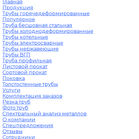
Главная
Продукция
Трубы горячедеформированные
Популярное
Труба бесшовная стальная
Трубы холоднодеформированные
Трубы котельные
Трубы электросварные
Трубы нержавеющие
Трубы ВГП
Труба профильная
Листовой прокат
Сортовой прокат
Поковка
Толстостенные трубы
Услуги
Комплектация заказов
Резка труб
Фото труб
Спектральный анализ металлов
О компании
Спецпредложения
Отзывы
Сотрудники