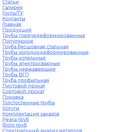
Статьи
Галерея
Госты/ТУ
Контакты
Главная
Продукция
Трубы горячедеформированные
Популярное
Труба бесшовная стальная
Трубы холоднодеформированные
Трубы котельные
Трубы электросварные
Трубы нержавеющие
Трубы ВГП
Труба профильная
Листовой прокат
Сортовой прокат
Поковка
Толстостенные трубы
Услуги
Комплектация заказов
Резка труб
Фото труб
Спектральный анализ металлов