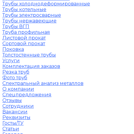
Трубы холоднодеформированные
Трубы котельные
Трубы электросварные
Трубы нержавеющие
Трубы ВГП
Труба профильная
Листовой прокат
Сортовой прокат
Поковка
Толстостенные трубы
Услуги
Комплектация заказов
Резка труб
Фото труб
Спектральный анализ металлов
О компании
Спецпредложения
Отзывы
Сотрудники
Вакансии
Реквизиты
Госты/ТУ
Статьи