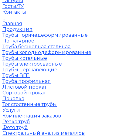
Галерея
Госты/ТУ
Контакты
...
Главная
Продукция
Трубы горячедеформированные
Популярное
Труба бесшовная стальная
Трубы холоднодеформированные
Трубы котельные
Трубы электросварные
Трубы нержавеющие
Трубы ВГП
Труба профильная
Листовой прокат
Сортовой прокат
Поковка
Толстостенные трубы
Услуги
Комплектация заказов
Резка труб
Фото труб
Спектральный анализ металлов