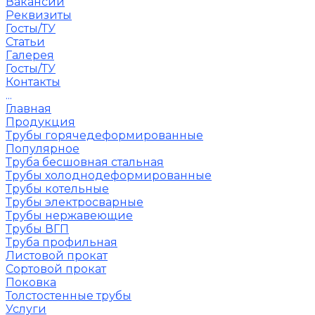
Вакансии
Реквизиты
Госты/ТУ
Статьи
Галерея
Госты/ТУ
Контакты
...
Главная
Продукция
Трубы горячедеформированные
Популярное
Труба бесшовная стальная
Трубы холоднодеформированные
Трубы котельные
Трубы электросварные
Трубы нержавеющие
Трубы ВГП
Труба профильная
Листовой прокат
Сортовой прокат
Поковка
Толстостенные трубы
Услуги