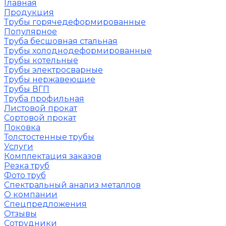
Главная
Продукция
Трубы горячедеформированные
Популярное
Труба бесшовная стальная
Трубы холоднодеформированные
Трубы котельные
Трубы электросварные
Трубы нержавеющие
Трубы ВГП
Труба профильная
Листовой прокат
Сортовой прокат
Поковка
Толстостенные трубы
Услуги
Комплектация заказов
Резка труб
Фото труб
Спектральный анализ металлов
О компании
Спецпредложения
Отзывы
Сотрудники