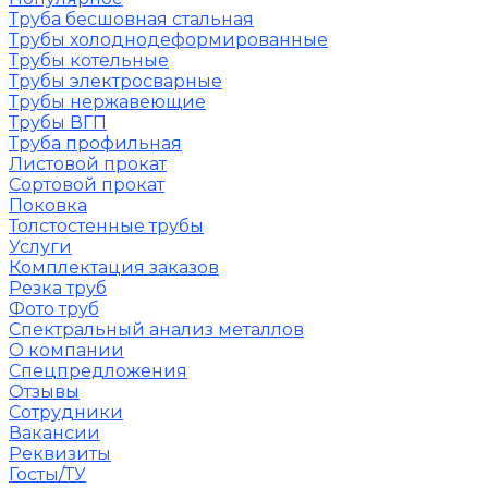
Труба бесшовная стальная
Трубы холоднодеформированные
Трубы котельные
Трубы электросварные
Трубы нержавеющие
Трубы ВГП
Труба профильная
Листовой прокат
Сортовой прокат
Поковка
Толстостенные трубы
Услуги
Комплектация заказов
Резка труб
Фото труб
Спектральный анализ металлов
О компании
Спецпредложения
Отзывы
Сотрудники
Вакансии
Реквизиты
Госты/ТУ