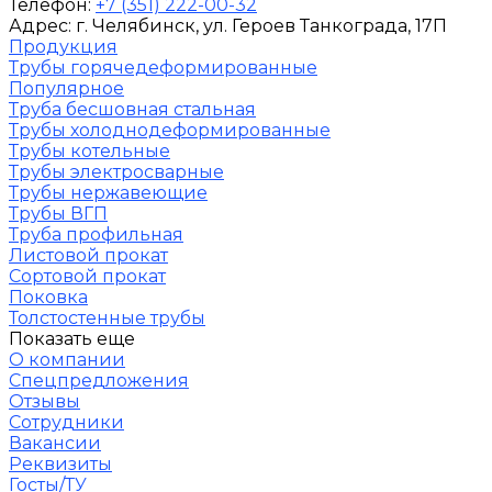
Телефон:
+7 (351) 222-00-32
Адрес:
г. Челябинск
, ул. Героев Танкограда, 17П
Продукция
Трубы горячедеформированные
Популярное
Труба бесшовная стальная
Трубы холоднодеформированные
Трубы котельные
Трубы электросварные
Трубы нержавеющие
Трубы ВГП
Труба профильная
Листовой прокат
Сортовой прокат
Поковка
Толстостенные трубы
Показать еще
О компании
Спецпредложения
Отзывы
Сотрудники
Вакансии
Реквизиты
Госты/ТУ