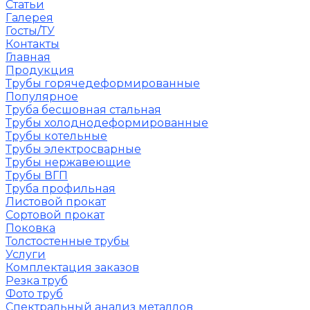
Статьи
Галерея
Госты/ТУ
Контакты
Главная
Продукция
Трубы горячедеформированные
Популярное
Труба бесшовная стальная
Трубы холоднодеформированные
Трубы котельные
Трубы электросварные
Трубы нержавеющие
Трубы ВГП
Труба профильная
Листовой прокат
Сортовой прокат
Поковка
Толстостенные трубы
Услуги
Комплектация заказов
Резка труб
Фото труб
Спектральный анализ металлов