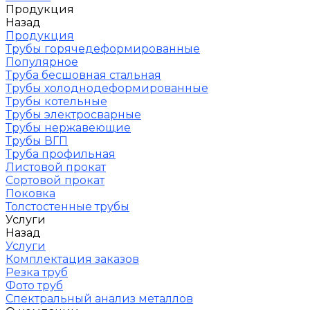
Продукция
Назад
Продукция
Трубы горячедеформированные
Популярное
Труба бесшовная стальная
Трубы холоднодеформированные
Трубы котельные
Трубы электросварные
Трубы нержавеющие
Трубы ВГП
Труба профильная
Листовой прокат
Сортовой прокат
Поковка
Толстостенные трубы
Услуги
Назад
Услуги
Комплектация заказов
Резка труб
Фото труб
Спектральный анализ металлов