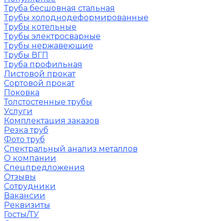
Труба бесшовная стальная
Трубы холоднодеформированные
Трубы котельные
Трубы электросварные
Трубы нержавеющие
Трубы ВГП
Труба профильная
Листовой прокат
Сортовой прокат
Поковка
Толстостенные трубы
Услуги
Комплектация заказов
Резка труб
Фото труб
Спектральный анализ металлов
О компании
Спецпредложения
Отзывы
Сотрудники
Вакансии
Реквизиты
Госты/ТУ