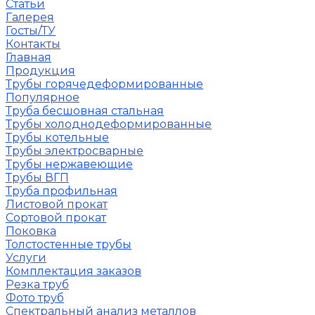
Статьи
Галерея
Госты/ТУ
Контакты
Главная
Продукция
Трубы горячедеформированные
Популярное
Труба бесшовная стальная
Трубы холоднодеформированные
Трубы котельные
Трубы электросварные
Трубы нержавеющие
Трубы ВГП
Труба профильная
Листовой прокат
Сортовой прокат
Поковка
Толстостенные трубы
Услуги
Комплектация заказов
Резка труб
Фото труб
Спектральный анализ металлов