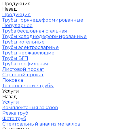
Продукция
Назад
Продукция
Трубы горячедеформированные
Популярное
Труба бесшовная стальная
Трубы холоднодеформированные
Трубы котельные
Трубы электросварные
Трубы нержавеющие
Трубы ВГП
Труба профильная
Листовой прокат
Сортовой прокат
Поковка
Толстостенные трубы
Услуги
Назад
Услуги
Комплектация заказов
Резка труб
Фото труб
Спектральный анализ металлов