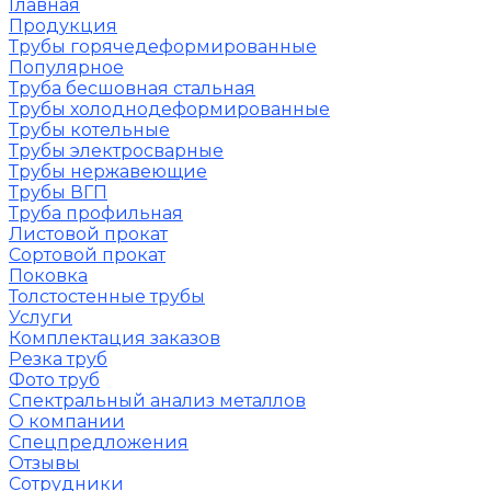
Главная
Продукция
Трубы горячедеформированные
Популярное
Труба бесшовная стальная
Трубы холоднодеформированные
Трубы котельные
Трубы электросварные
Трубы нержавеющие
Трубы ВГП
Труба профильная
Листовой прокат
Сортовой прокат
Поковка
Толстостенные трубы
Услуги
Комплектация заказов
Резка труб
Фото труб
Спектральный анализ металлов
О компании
Спецпредложения
Отзывы
Сотрудники