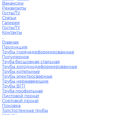
Вакансии
Реквизиты
Госты/ТУ
Статьи
Галерея
Госты/ТУ
Контакты
...
Главная
Продукция
Трубы горячедеформированные
Популярное
Труба бесшовная стальная
Трубы холоднодеформированные
Трубы котельные
Трубы электросварные
Трубы нержавеющие
Трубы ВГП
Труба профильная
Листовой прокат
Сортовой прокат
Поковка
Толстостенные трубы