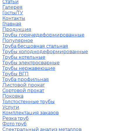
Статьи
Галерея
Госты/ТУ
Контакты
Главная
Продукция
Трубы горячедеформированные
Популярное
Труба бесшовная стальная
Трубы холоднодеформированные
Трубы котельные
Трубы электросварные
Трубы нержавеющие
Трубы ВГП
Труба профильная
Листовой прокат
Сортовой прокат
Поковка
Толстостенные трубы
Услуги
Комплектация заказов
Резка труб
Фото труб
Спектральный анализ металлов