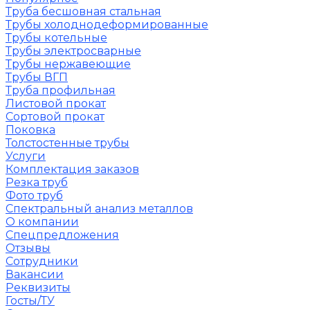
Труба бесшовная стальная
Трубы холоднодеформированные
Трубы котельные
Трубы электросварные
Трубы нержавеющие
Трубы ВГП
Труба профильная
Листовой прокат
Сортовой прокат
Поковка
Толстостенные трубы
Услуги
Комплектация заказов
Резка труб
Фото труб
Спектральный анализ металлов
О компании
Спецпредложения
Отзывы
Сотрудники
Вакансии
Реквизиты
Госты/ТУ