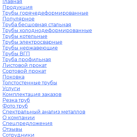
Главная
Продукция
Трубы горячедеформированные
Популярное
Труба бесшовная стальная
Трубы холоднодеформированные
Трубы котельные
Трубы электросварные
Трубы нержавеющие
Трубы ВГП
Труба профильная
Листовой прокат
Сортовой прокат
Поковка
Толстостенные трубы
Услуги
Комплектация заказов
Резка труб
Фото труб
Спектральный анализ металлов
О компании
Спецпредложения
Отзывы
Сотрудники