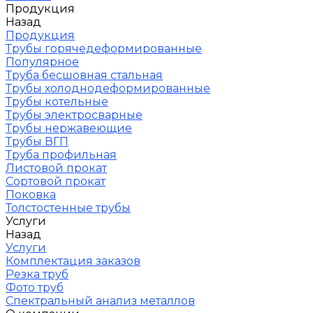
Продукция
Назад
Продукция
Трубы горячедеформированные
Популярное
Труба бесшовная стальная
Трубы холоднодеформированные
Трубы котельные
Трубы электросварные
Трубы нержавеющие
Трубы ВГП
Труба профильная
Листовой прокат
Сортовой прокат
Поковка
Толстостенные трубы
Услуги
Назад
Услуги
Комплектация заказов
Резка труб
Фото труб
Спектральный анализ металлов