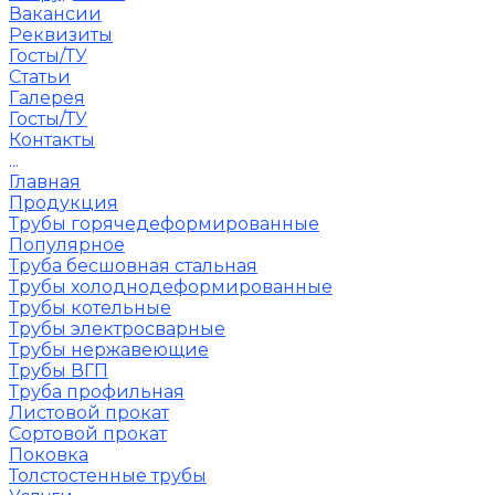
Вакансии
Реквизиты
Госты/ТУ
Статьи
Галерея
Госты/ТУ
Контакты
...
Главная
Продукция
Трубы горячедеформированные
Популярное
Труба бесшовная стальная
Трубы холоднодеформированные
Трубы котельные
Трубы электросварные
Трубы нержавеющие
Трубы ВГП
Труба профильная
Листовой прокат
Сортовой прокат
Поковка
Толстостенные трубы