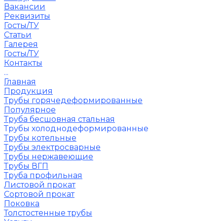
Вакансии
Реквизиты
Госты/ТУ
Статьи
Галерея
Госты/ТУ
Контакты
...
Главная
Продукция
Трубы горячедеформированные
Популярное
Труба бесшовная стальная
Трубы холоднодеформированные
Трубы котельные
Трубы электросварные
Трубы нержавеющие
Трубы ВГП
Труба профильная
Листовой прокат
Сортовой прокат
Поковка
Толстостенные трубы