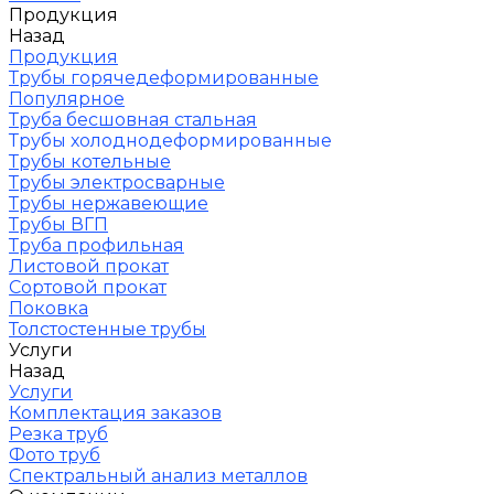
Продукция
Назад
Продукция
Трубы горячедеформированные
Популярное
Труба бесшовная стальная
Трубы холоднодеформированные
Трубы котельные
Трубы электросварные
Трубы нержавеющие
Трубы ВГП
Труба профильная
Листовой прокат
Сортовой прокат
Поковка
Толстостенные трубы
Услуги
Назад
Услуги
Комплектация заказов
Резка труб
Фото труб
Спектральный анализ металлов