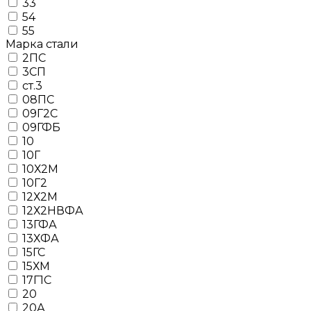
33
54
55
Марка стали
2ПС
3СП
ст.3
08ПС
09Г2С
09ГФБ
10
10Г
10Х2М
10Г2
12Х2М
12Х2НВФА
13ГФА
13ХФА
15ГС
15ХМ
17Г1С
20
20А