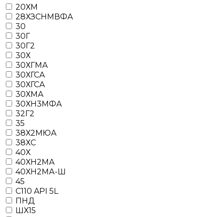
20ХМ
28ХЗСНМВФА
30
30Г
30Г2
30Х
30ХГМА
30ХГСА
30ХГСА
30ХМА
30ХН3МФА
32Г2
35
38Х2МЮА
38ХС
40Х
40ХН2МА
40ХН2МА-Ш
45
C110 API 5L
ПНД
ШХ15