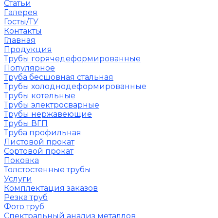
Статьи
Галерея
Госты/ТУ
Контакты
Главная
Продукция
Трубы горячедеформированные
Популярное
Труба бесшовная стальная
Трубы холоднодеформированные
Трубы котельные
Трубы электросварные
Трубы нержавеющие
Трубы ВГП
Труба профильная
Листовой прокат
Сортовой прокат
Поковка
Толстостенные трубы
Услуги
Комплектация заказов
Резка труб
Фото труб
Спектральный анализ металлов