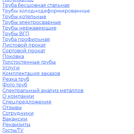
Труба бесшовная стальная
Трубы холоднодеформированные
Трубы котельные
Трубы электросварные
Трубы нержавеющие
Трубы ВГП
Труба профильная
Листовой прокат
Сортовой прокат
Поковка
Толстостенные трубы
Услуги
Комплектация заказов
Резка труб
Фото труб
Спектральный анализ металлов
О компании
Спецпредложения
Отзывы
Сотрудники
Вакансии
Реквизиты
Госты/ТУ