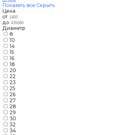
Показать все
Скрыть
Цена
от
до
Диаметр
8
10
14
15
16
18
20
22
23
25
26
27
28
29
30
32
34