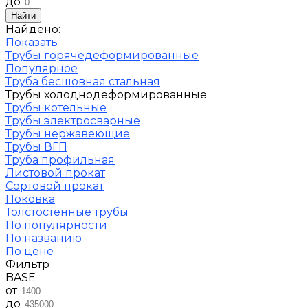
до
Найти
Найдено:
Показать
Трубы горячедеформированные
Популярное
Труба бесшовная стальная
Трубы холоднодеформированные
Трубы котельные
Трубы электросварные
Трубы нержавеющие
Трубы ВГП
Труба профильная
Листовой прокат
Сортовой прокат
Поковка
Толстостенные трубы
По популярности
По названию
По цене
Фильтр
BASE
от
до