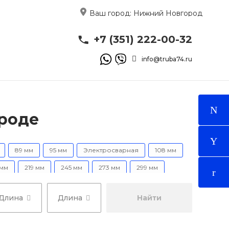
Ваш город:
Нижний Новгород
+7 (351) 222-00-32
info@truba74.ru
роде
89 мм
95 мм
Электросварная
108 мм
 мм
219 мм
245 мм
273 мм
299 мм
Длина
Длина
Найти