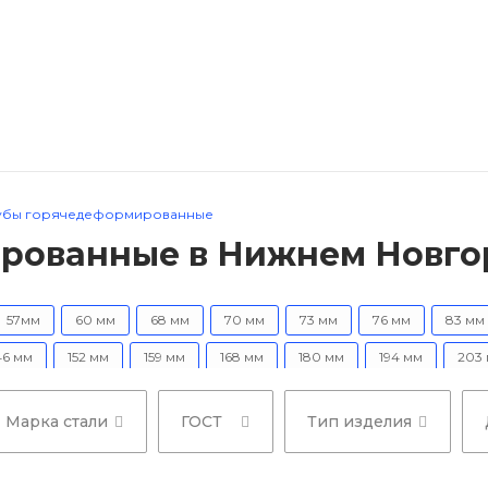
убы горячедеформированные
рованные в Нижнем Новго
57мм
60 мм
68 мм
70 мм
73 мм
76 мм
83 мм
46 мм
152 мм
159 мм
168 мм
180 мм
194 мм
203
Марка стали
ГОСТ
Тип изделия