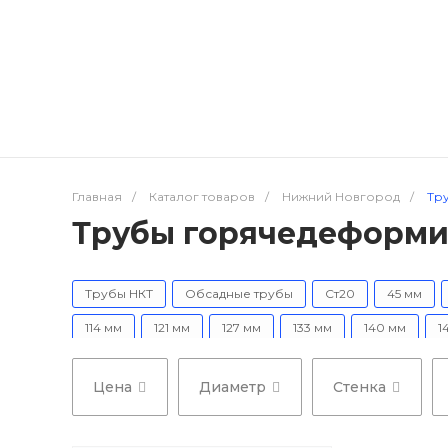
Главная
/
Каталог товаров
/
Нижний Новгород
/
Тр
Трубы горячедеформи
Трубы НКТ
Обсадные трубы
Ст20
45 мм
114 мм
121 мм
127 мм
133 мм
140 мм
1
325 мм
351 мм
377 мм
426 мм
450 мм
Цена
Диаметр
Стенка