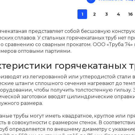
1
2
3
4
16
ячекатаная представляет собой бесшовную конструк
ских сплавов. У стальных горячекатаных труб нет пр
о сравнению со сварным прокатом. ООО «Труба 74» 
змеров оптовыми партиями.
ктеристики горячекатаных т
изводят из легированной или углеродистой стали в 
еские штанги сплошного сечения нагревают до тем
орудовании, чтобы получить толстостенную гильзу.
еской заготовки вводят цилиндрические оправки и
ужного размера.
аные трубы могут иметь квадратное, круглое или пр
ть в совокупности с размером стенок. В соответст
руб определяется по внешнему диаметру с указани