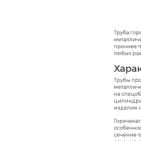
Труба гор
металличе
прочнее п
любых ра
Хара
Трубы про
металлич
на спецоб
цилиндрич
изделия н
Горячекат
особеннос
сечение т