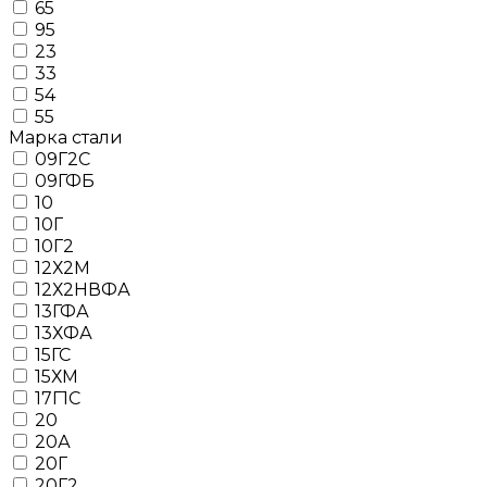
65
95
23
33
54
55
Марка стали
09Г2С
09ГФБ
10
10Г
10Г2
12Х2М
12Х2НВФА
13ГФА
13ХФА
15ГС
15ХМ
17Г1С
20
20А
20Г
20Г2