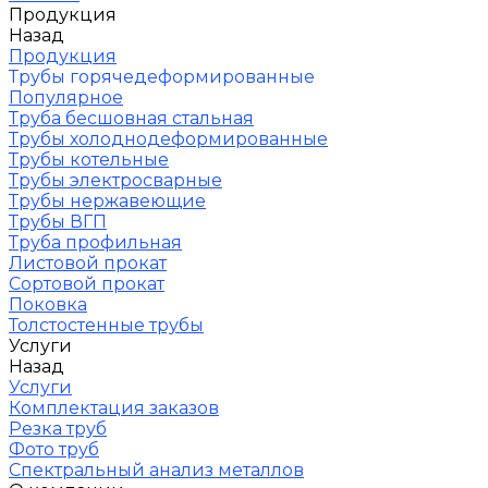
Продукция
Назад
Продукция
Трубы горячедеформированные
Популярное
Труба бесшовная стальная
Трубы холоднодеформированные
Трубы котельные
Трубы электросварные
Трубы нержавеющие
Трубы ВГП
Труба профильная
Листовой прокат
Сортовой прокат
Поковка
Толстостенные трубы
Услуги
Назад
Услуги
Комплектация заказов
Резка труб
Фото труб
Спектральный анализ металлов