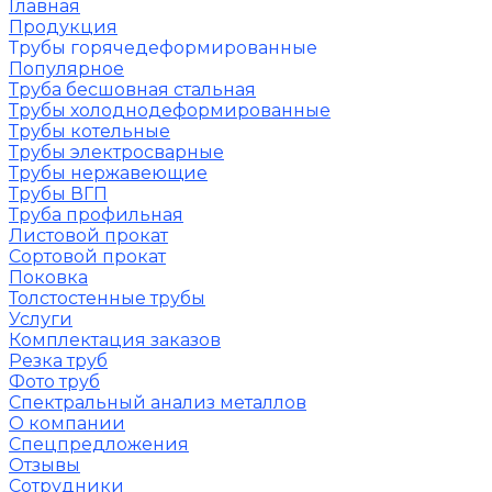
Главная
Продукция
Трубы горячедеформированные
Популярное
Труба бесшовная стальная
Трубы холоднодеформированные
Трубы котельные
Трубы электросварные
Трубы нержавеющие
Трубы ВГП
Труба профильная
Листовой прокат
Сортовой прокат
Поковка
Толстостенные трубы
Услуги
Комплектация заказов
Резка труб
Фото труб
Спектральный анализ металлов
О компании
Спецпредложения
Отзывы
Сотрудники