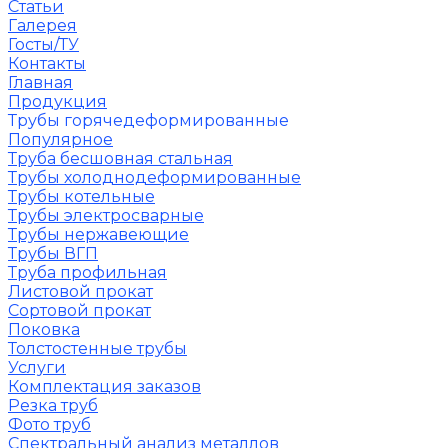
Статьи
Галерея
Госты/ТУ
Контакты
Главная
Продукция
Трубы горячедеформированные
Популярное
Труба бесшовная стальная
Трубы холоднодеформированные
Трубы котельные
Трубы электросварные
Трубы нержавеющие
Трубы ВГП
Труба профильная
Листовой прокат
Сортовой прокат
Поковка
Толстостенные трубы
Услуги
Комплектация заказов
Резка труб
Фото труб
Спектральный анализ металлов