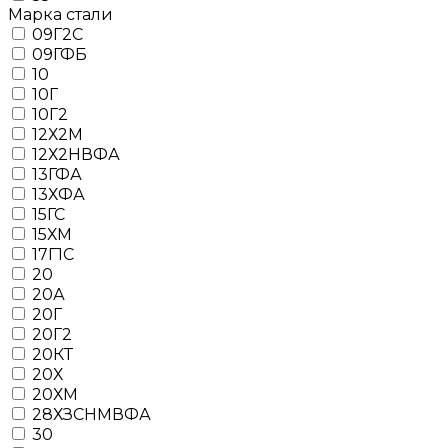
Марка стали
09Г2С
09ГФБ
10
10Г
10Г2
12Х2М
12Х2НВФА
13ГФА
13ХФА
15ГС
15ХМ
17Г1С
20
20А
20Г
20Г2
20КТ
20Х
20ХМ
28ХЗСНМВФА
30