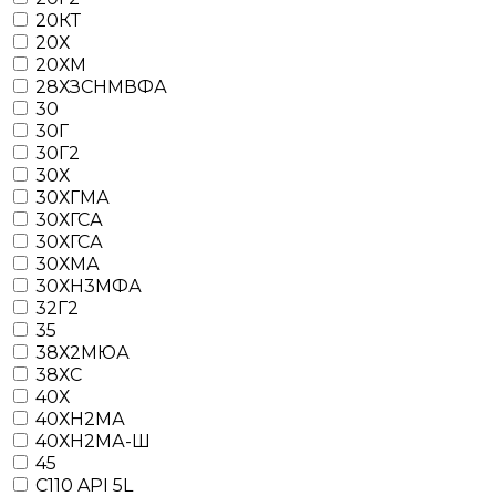
20КТ
20Х
20ХМ
28ХЗСНМВФА
30
30Г
30Г2
30Х
30ХГМА
30ХГСА
30ХГСА
30ХМА
30ХН3МФА
32Г2
35
38Х2МЮА
38ХС
40Х
40ХН2МА
40ХН2МА-Ш
45
C110 API 5L