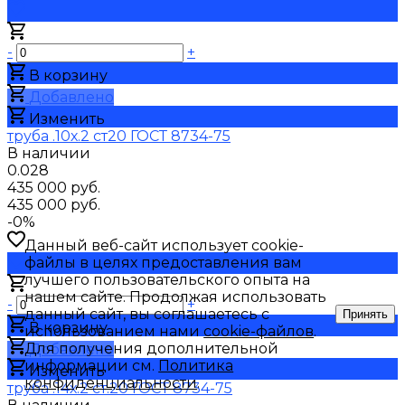
-
+
В корзину
Добавлено
Изменить
труба .10х.2 ст20 ГОСТ 8734-75
В наличии
0.028
435 000 руб.
435 000 руб.
-0%
Данный веб-сайт использует cookie-
файлы в целях предоставления вам
лучшего пользовательского опыта на
нашем сайте. Продолжая использовать
-
+
данный сайт, вы соглашаетесь с
Принять
В корзину
использованием нами
cookie-файлов
.
Для получения дополнительной
Добавлено
информации см.
Политика
Изменить
конфиденциальности
.
труба .14х.2 ст.20 ГОСТ 8734-75