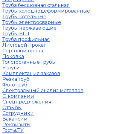
Труба бесшовная стальная
Трубы холоднодеформированные
Трубы котельные
Трубы электросварные
Трубы нержавеющие
Трубы ВГП
Труба профильная
Листовой прокат
Сортовой прокат
Поковка
Толстостенные трубы
Услуги
Комплектация заказов
Резка труб
Фото труб
Спектральный анализ металлов
О компании
Спецпредложения
Отзывы
Сотрудники
Вакансии
Реквизиты
Госты/ТУ