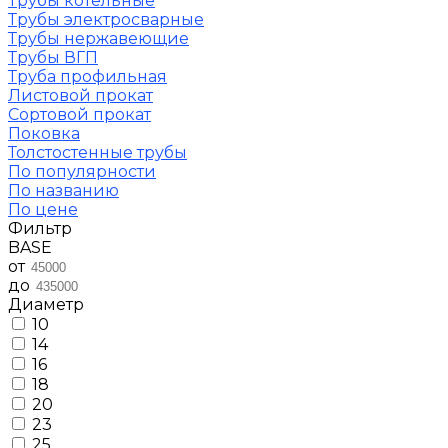
Трубы котельные
Трубы электросварные
Трубы нержавеющие
Трубы ВГП
Труба профильная
Листовой прокат
Сортовой прокат
Поковка
Толстостенные трубы
По популярности
По названию
По цене
Фильтр
BASE
от
до
Диаметр
10
14
16
18
20
23
25