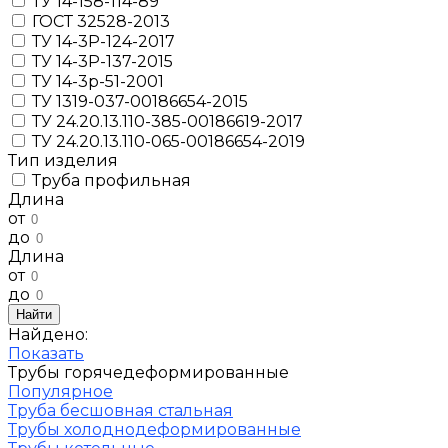
ТУ 14-158-114-89
ГОСТ 32528-2013
ТУ 14-3Р-124-2017
ТУ 14-3Р-137-2015
ТУ 14-3р-51-2001
ТУ 1319-037-00186654-2015
ТУ 24.20.13.110-385-00186619-2017
ТУ 24.20.13.110-065-00186654-2019
Тип изделия
Труба профильная
Длина
от
до
Длина
от
до
Найти
Найдено:
Показать
Трубы горячедеформированные
Популярное
Труба бесшовная стальная
Трубы холоднодеформированные