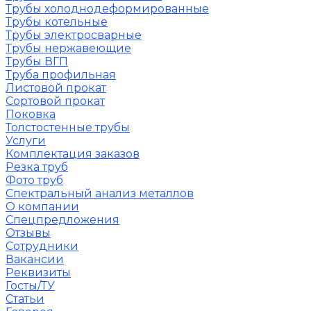
Трубы холоднодеформированные
Трубы котельные
Трубы электросварные
Трубы нержавеющие
Трубы ВГП
Труба профильная
Листовой прокат
Сортовой прокат
Поковка
Толстостенные трубы
Услуги
Комплектация заказов
Резка труб
Фото труб
Спектральный анализ металлов
О компании
Спецпредложения
Отзывы
Сотрудники
Вакансии
Реквизиты
Госты/ТУ
Статьи