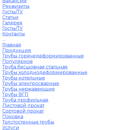
Вакансии
Реквизиты
Госты/ТУ
Статьи
Галерея
Госты/ТУ
Контакты
...
Главная
Продукция
Трубы горячедеформированные
Популярное
Труба бесшовная стальная
Трубы холоднодеформированные
Трубы котельные
Трубы электросварные
Трубы нержавеющие
Трубы ВГП
Труба профильная
Листовой прокат
Сортовой прокат
Поковка
Толстостенные трубы
Услуги