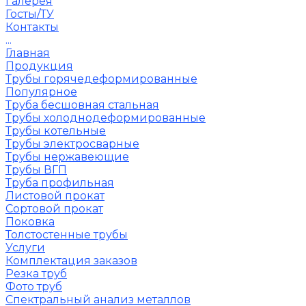
Галерея
Госты/ТУ
Контакты
...
Главная
Продукция
Трубы горячедеформированные
Популярное
Труба бесшовная стальная
Трубы холоднодеформированные
Трубы котельные
Трубы электросварные
Трубы нержавеющие
Трубы ВГП
Труба профильная
Листовой прокат
Сортовой прокат
Поковка
Толстостенные трубы
Услуги
Комплектация заказов
Резка труб
Фото труб
Спектральный анализ металлов